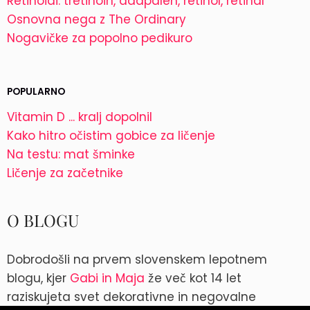
Retinoidi: tretinoin, adapalen, retinol, retinal
Osnovna nega z The Ordinary
Nogavičke za popolno pedikuro
POPULARNO
Vitamin D ... kralj dopolnil
Kako hitro očistim gobice za ličenje
Na testu: mat šminke
Ličenje za začetnike
O BLOGU
Dobrodošli na prvem slovenskem lepotnem
blogu, kjer
Gabi in Maja
že več kot 14 let
raziskujeta svet dekorativne in negovalne