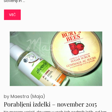
Sloveniji in …
VEČ
by
Maestra (Maja)
Porabljeni izdelki – november 2015
Ne morem verjeti, da vam v vseh teh sedmih letih, od kar