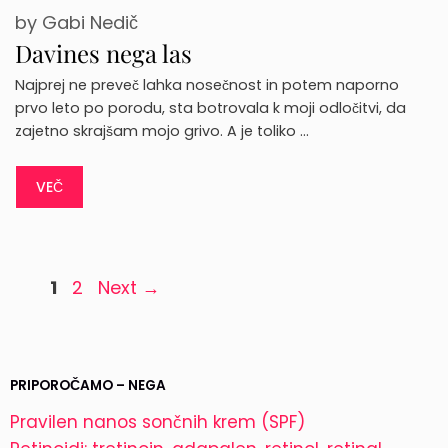
by
Gabi Nedič
Davines nega las
Najprej ne preveč lahka nosečnost in potem naporno
prvo leto po porodu, sta botrovala k moji odločitvi, da
zajetno skrajšam mojo grivo. A je toliko …
VEČ
Page
Page
1
2
Next
→
PRIPOROČAMO – NEGA
Pravilen nanos sončnih krem (SPF)