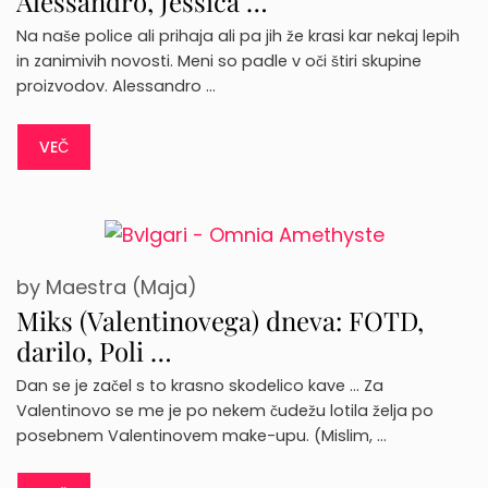
Alessandro, Jessica …
Na naše police ali prihaja ali pa jih že krasi kar nekaj lepih
in zanimivih novosti. Meni so padle v oči štiri skupine
proizvodov. Alessandro …
VEČ
by
Maestra (Maja)
Miks (Valentinovega) dneva: FOTD,
darilo, Poli …
Dan se je začel s to krasno skodelico kave … Za
Valentinovo se me je po nekem čudežu lotila želja po
posebnem Valentinovem make-upu. (Mislim, …