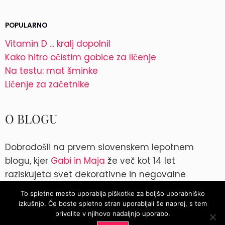
POPULARNO
Vitamin D ... kralj dopolnil
Kako hitro očistim gobice za ličenje
Na testu: mat šminke
Ličenje za začetnike
O BLOGU
Dobrodošli na prvem slovenskem lepotnem
blogu, kjer
Gabi in Maja
že več kot 14 let
raziskujeta svet dekorativne in negovalne
kozmetike. Kontakt: blog@parokeets.com
To spletno mesto uporablja piškotke za boljšo uporabniško
izkušnjo. Če boste spletno stran uporabljali še naprej, s tem
Instagram
Instagram
privolite v njihovo nadaljnjo uporabo.