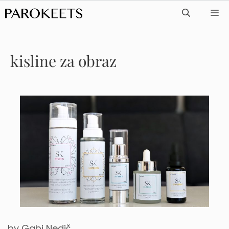
Skip
ME
to
content
kisline za obraz
by
Gabi Nedič