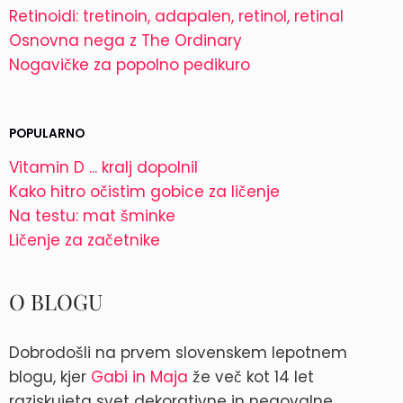
Retinoidi: tretinoin, adapalen, retinol, retinal
Osnovna nega z The Ordinary
Nogavičke za popolno pedikuro
POPULARNO
Vitamin D ... kralj dopolnil
Kako hitro očistim gobice za ličenje
Na testu: mat šminke
Ličenje za začetnike
O BLOGU
Dobrodošli na prvem slovenskem lepotnem
blogu, kjer
Gabi in Maja
že več kot 14 let
raziskujeta svet dekorativne in negovalne