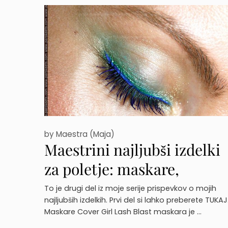
by
Maestra (Maja)
Maestrini najljubši izdelki
za poletje: maskare,
svinčniki za oči, senčila za
To je drugi del iz moje serije prispevkov o mojih
najljubših izdelkih. Prvi del si lahko preberete TUKAJ
oči
Maskare Cover Girl Lash Blast maskara je …