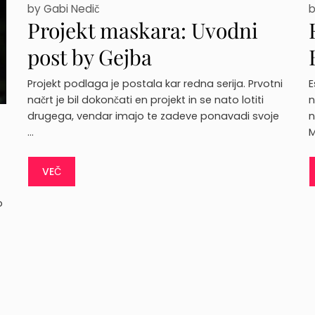
by
Gabi Nedič
Projekt maskara: Uvodni
post by Gejba
Projekt podlaga je postala kar redna serija. Prvotni
E
načrt je bil dokončati en projekt in se nato lotiti
n
drugega, vendar imajo te zadeve ponavadi svoje
n
…
M
VEČ
o