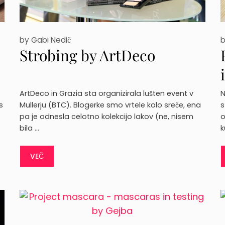
by
Gabi Nedič
Strobing by ArtDeco
ArtDeco in Grazia sta organizirala lušten event v
N
s
Mullerju (BTC). Blogerke smo vrtele kolo sreče, ena
s
pa je odnesla celotno kolekcijo lakov (ne, nisem
o
bila …
k
VEČ