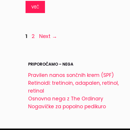
VEČ
Page
Page
1
2
Next
→
PRIPOROČAMO – NEGA
Pravilen nanos sončnih krem (SPF)
Retinoidi: tretinoin, adapalen, retinol,
retinal
Osnovna nega z The Ordinary
Nogavičke za popolno pedikuro