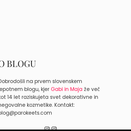
O BLOGU
Dobrodošli na prvem slovenskem
lepotnem blogu, kjer
Gabi in Maja
že več
kot 14 let raziskujeta svet dekorativne in
negovalne kozmetike. Kontakt:
blog@parokeets.com
Instagram
Instagram