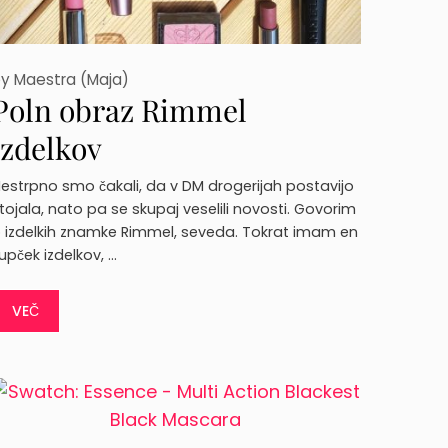
by
Maestra (Maja)
Poln obraz Rimmel
izdelkov
estrpno smo čakali, da v DM drogerijah postavijo
tojala, nato pa se skupaj veselili novosti. Govorim
 izdelkih znamke Rimmel, seveda. Tokrat imam en
upček izdelkov, …
VEČ