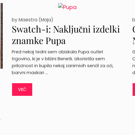
by
Maestra (Maja)
Swatch-i: Naključni izdelki
znamke Pupa
Pred nekaj tedni sem obiskala Pupa outlet
G
trgovino, ki je v bližini Benetk. Izkoristila sem
C
priložnost in kupila nekaj zanimivih senčil za oči,
n
barvni maskari …
d
VEČ
.