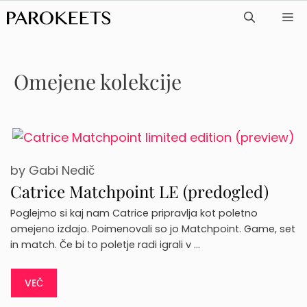
Skip
ME
to
content
Omejene kolekcije
by
Gabi Nedič
Catrice Matchpoint LE (predogled)
Poglejmo si kaj nam Catrice pripravlja kot poletno
omejeno izdajo. Poimenovali so jo Matchpoint. Game, set
in match. Če bi to poletje radi igrali v …
VEČ