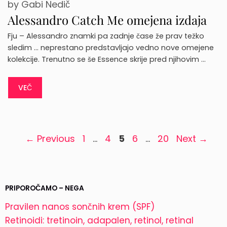
by
Gabi Nedič
Alessandro Catch Me omejena izdaja
Fju – Alessandro znamki pa zadnje čase že prav težko
sledim … neprestano predstavljajo vedno nove omejene
kolekcije. Trenutno se še Essence skrije pred njihovim …
VEČ
Page
Page
Page
Page
Page
←
Previous
1
…
4
5
6
…
20
Next
→
PRIPOROČAMO – NEGA
Pravilen nanos sončnih krem (SPF)
Retinoidi: tretinoin, adapalen, retinol, retinal