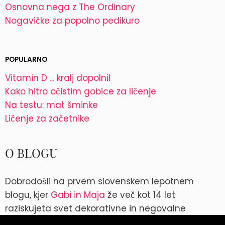
Osnovna nega z The Ordinary
Nogavičke za popolno pedikuro
POPULARNO
Vitamin D ... kralj dopolnil
Kako hitro očistim gobice za ličenje
Na testu: mat šminke
Ličenje za začetnike
O BLOGU
Dobrodošli na prvem slovenskem lepotnem
blogu, kjer
Gabi in Maja
že več kot 14 let
raziskujeta svet dekorativne in negovalne
kozmetike. Kontakt: blog@parokeets.com