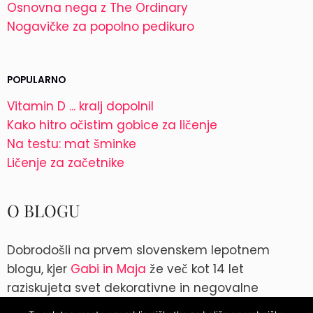
Osnovna nega z The Ordinary
Nogavičke za popolno pedikuro
POPULARNO
Vitamin D ... kralj dopolnil
Kako hitro očistim gobice za ličenje
Na testu: mat šminke
Ličenje za začetnike
O BLOGU
Dobrodošli na prvem slovenskem lepotnem
blogu, kjer
Gabi in Maja
že več kot 14 let
raziskujeta svet dekorativne in negovalne
kozmetike. Kontakt: blog@parokeets.com