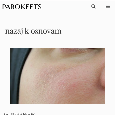
Skip
ME
to
content
nazaj k osnovam
by
Gabi Nedič