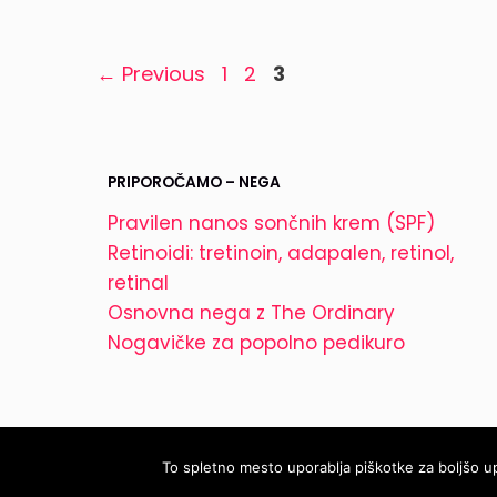
Page
Page
Page
←
Previous
1
2
3
PRIPOROČAMO – NEGA
Pravilen nanos sončnih krem (SPF)
Retinoidi: tretinoin, adapalen, retinol,
retinal
Osnovna nega z The Ordinary
Nogavičke za popolno pedikuro
To spletno mesto uporablja piškotke za boljšo up