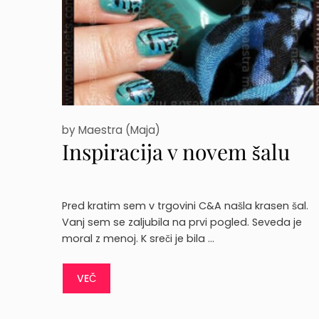
by
Maestra (Maja)
Inspiracija v novem šalu
Pred kratim sem v trgovini C&A našla krasen šal.
Vanj sem se zaljubila na prvi pogled. Seveda je
moral z menoj. K sreči je bila …
VEČ