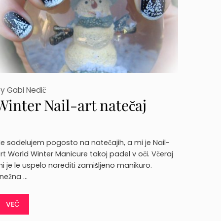
by
Gabi Nedič
Winter Nail-art natečaj
e sodelujem pogosto na natečajih, a mi je Nail-
rt World Winter Manicure takoj padel v oči. Včeraj
i je le uspelo narediti zamišljeno manikuro.
nežna …
VEČ