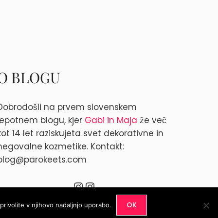
O BLOGU
Dobrodošli na prvem slovenskem
lepotnem blogu, kjer
Gabi in Maja
že več
kot 14 let raziskujeta svet dekorativne in
negovalne kozmetike. Kontakt:
blog@parokeets.com
Instagram
Instagram
OK
rivolite v njihovo nadaljnjo uporabo.