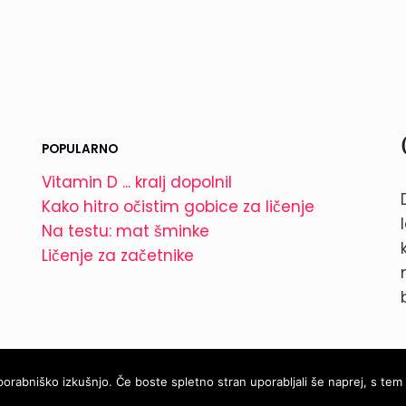
POPULARNO
Vitamin D ... kralj dopolnil
Kako hitro očistim gobice za ličenje
Na testu: mat šminke
Ličenje za začetnike
orabniško izkušnjo. Če boste spletno stran uporabljali še naprej, s tem p
© 2026
Parokeets.com
|
Pogoji uporabe