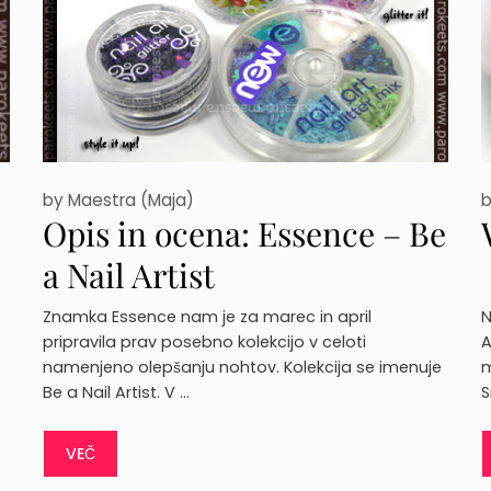
by
Maestra (Maja)
Opis in ocena: Essence – Be
a Nail Artist
Znamka Essence nam je za marec in april
N
pripravila prav posebno kolekcijo v celoti
A
namenjeno olepšanju nohtov. Kolekcija se imenuje
m
Be a Nail Artist. V …
S
VEČ