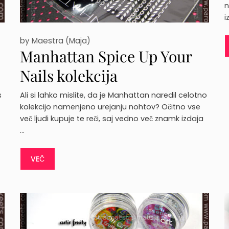
n
i
by
Maestra (Maja)
Manhattan Spice Up Your
Nails kolekcija
s
Ali si lahko mislite, da je Manhattan naredil celotno
kolekcijo namenjeno urejanju nohtov? Očitno vse
več ljudi kupuje te reči, saj vedno več znamk izdaja
…
VEČ