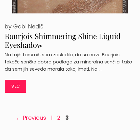
by
Gabi Nedič
Bourjois Shimmering Shine Liquid
Eyeshadow
Na tujih forumih sem zasledila, da so nove Bourjois
tekoče senčke dobra podlaga za mineralna senčila, tako
da sem jih seveda morala takoj imeti. Na …
VEČ
Page
Page
Page
←
Previous
1
2
3