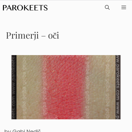
Skip
ME
to
content
Primerji – oči
by
Gabi Nedič