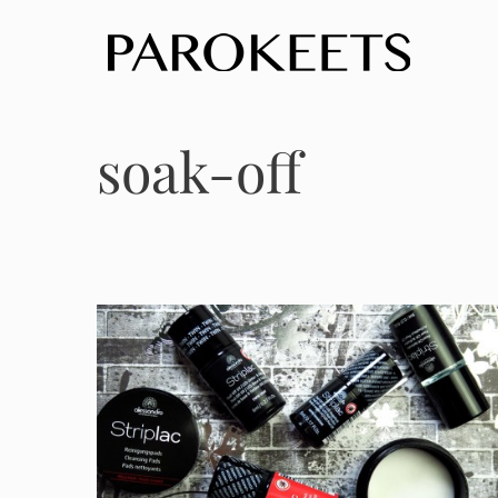
Skip
to
content
soak-off