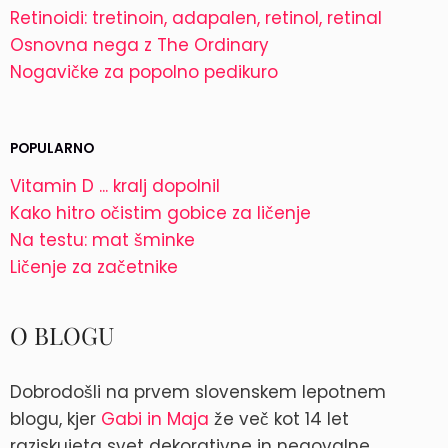
Retinoidi: tretinoin, adapalen, retinol, retinal
Osnovna nega z The Ordinary
Nogavičke za popolno pedikuro
POPULARNO
Vitamin D ... kralj dopolnil
Kako hitro očistim gobice za ličenje
Na testu: mat šminke
Ličenje za začetnike
O BLOGU
Dobrodošli na prvem slovenskem lepotnem
blogu, kjer
Gabi in Maja
že več kot 14 let
raziskujeta svet dekorativne in negovalne