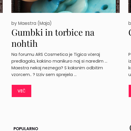
by
Maestra (Maja)
Gumbki in torbice na
nohtih
Na forumu ARS Cosmetica je Tigica včeraj
P
predlagala, kakšno manikuro naj si naredim …
i
Maestra nekaj neznega? S kaksnim odbitim
k
vzorcem.. ? Izziv sem sprejela …
u
VEČ
POPULARNO