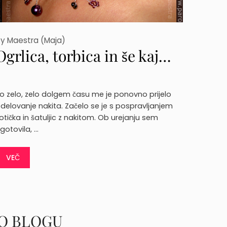
by
Maestra (Maja)
Ogrlica, torbica in še kaj…
o zelo, zelo dolgem času me je ponovno prijelo
zdelovanje nakita. Začelo se je s pospravljanjem
otička in šatuljic z nakitom. Ob urejanju sem
gotovila, …
VEČ
O BLOGU