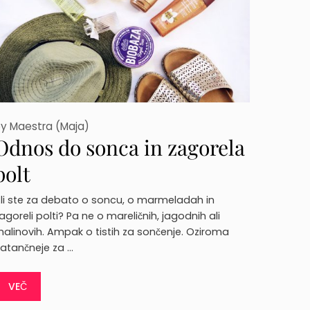
by
Maestra (Maja)
Odnos do sonca in zagorela
polt
li ste za debato o soncu, o marmeladah in
agoreli polti? Pa ne o mareličnih, jagodnih ali
alinovih. Ampak o tistih za sončenje. Oziroma
atančneje za …
VEČ