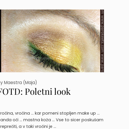
by
Maestra (Maja)
FOTD: Poletni look
ročina, vročina … kar pomeni stopljen make up …
anda oči … mastna koža … Vse to sicer poskušam
reprečiti, a v taki vročini je …