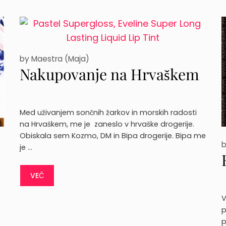
by
Maestra (Maja)
Nakupovanje na Hrvaškem
Med uživanjem sončnih žarkov in morskih radosti
na Hrvaškem, me je zaneslo v hrvaške drogerije.
Obiskala sem Kozmo, DM in Bipa drogerije. Bipa me
je …
VEČ
V
p
…
p