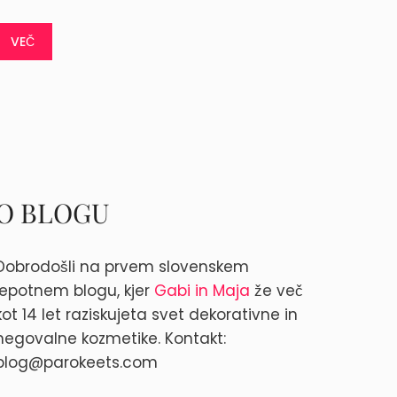
VEČ
O BLOGU
Dobrodošli na prvem slovenskem
lepotnem blogu, kjer
Gabi in Maja
že več
kot 14 let raziskujeta svet dekorativne in
negovalne kozmetike. Kontakt:
blog@parokeets.com