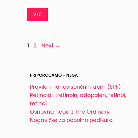
VEČ
Page
Page
1
2
Next
→
PRIPOROČAMO – NEGA
Pravilen nanos sončnih krem (SPF)
Retinoidi: tretinoin, adapalen, retinol,
retinal
Osnovna nega z The Ordinary
Nogavičke za popolno pedikuro