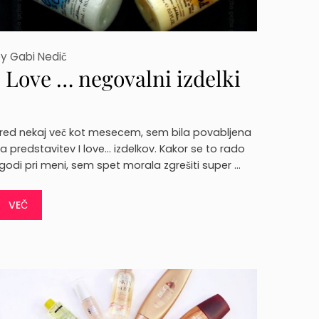
by
Gabi Nedič
I Love … negovalni izdelki
red nekaj več kot mesecem, sem bila povabljena
a predstavitev I love… izdelkov. Kakor se to rado
godi pri meni, sem spet morala zgrešiti super …
VEČ