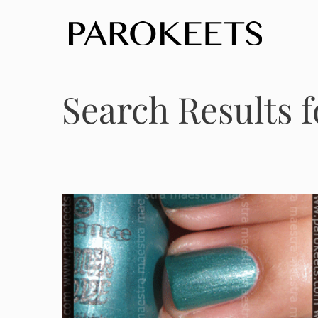
Skip
to
content
Search Results f