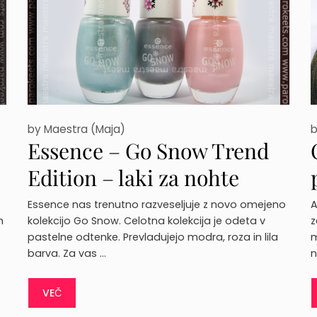
by
Maestra (Maja)
Essence – Go Snow Trend
Edition – laki za nohte
Essence nas trenutno razveseljuje z novo omejeno
A
h
kolekcijo Go Snow. Celotna kolekcija je odeta v
z
pastelne odtenke. Prevladujejo modra, roza in lila
m
barva. Za vas …
n
VEČ