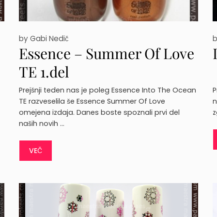
by
Gabi Nedič
e
Essence – Summer Of Love
TE 1.del
Prejšnji teden nas je poleg Essence Into The Ocean
P
TE razveselila še Essence Summer Of Love
n
omejena izdaja. Danes boste spoznali prvi del
z
naših novih …
VEČ