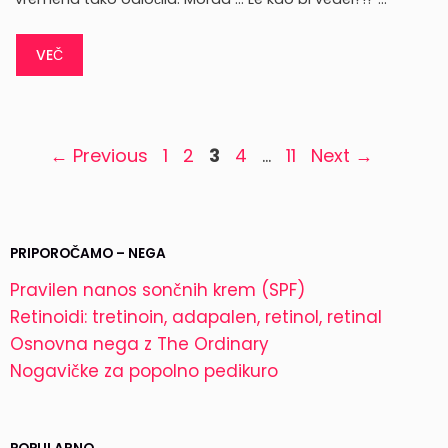
VEČ
Page
Page
Page
Page
Page
←
Previous
1
2
3
4
…
11
Next
→
PRIPOROČAMO – NEGA
Pravilen nanos sončnih krem (SPF)
Retinoidi: tretinoin, adapalen, retinol, retinal
Osnovna nega z The Ordinary
Nogavičke za popolno pedikuro