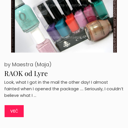
by
Maestra (Maja)
RAOK od Lyre
Look, what I got in the mail the other day! I almost
fainted when I opened the package …. Seriously, I couldn’t
believe what I …
VEČ