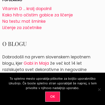
POPULARNO
Vitamin D ... kralj dopolnil
Kako hitro očistim gobice za ličenje
Na testu: mat šminke
Ličenje za začetnike
O BLOGU
Dobrodošli na prvem slovenskem lepotnem
blogu, kjer
Gabi in Maja
že več kot 14 let
raziskujeta svet dekorativne in negovalne
kozmetike. Kontakt: blog@parokeets.com
To spletno mesto uporablja piškotke za boljšo uporabniško
izkušnjo. Če boste spletno stran uporabljali še naprej, s tem
Instagram
Instagram
privolite v njihovo nadaljnjo uporabo.
OK
© 2026
Parokeets.com
|
Pogoji uporabe