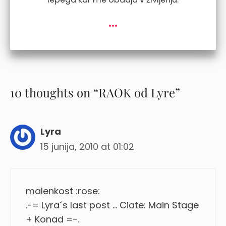
...
10 thoughts on “RAOK od Lyre”
Lyra
15 junija, 2010 at 01:02
malenkost :rose:
.-= Lyra´s last post … Ciate: Main Stage
+ Konad =-.