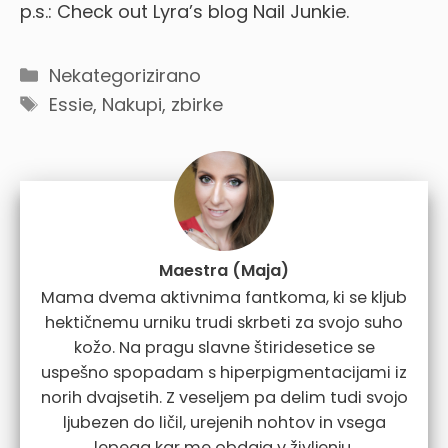
p.s.: Check out Lyra’s blog Nail Junkie.
Categories
Nekategorizirano
Tags
Essie
,
Nakupi, zbirke
Maestra (Maja)
Mama dvema aktivnima fantkoma, ki se kljub
hektičnemu urniku trudi skrbeti za svojo suho
kožo. Na pragu slavne štiridesetice se
uspešno spopadam s hiperpigmentacijami iz
norih dvajsetih. Z veseljem pa delim tudi svojo
ljubezen do ličil, urejenih nohtov in vsega
lepega kar me obdaja v življenju.