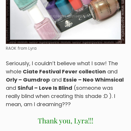
RAOK from Lyra
Seriously, I couldn’t believe what I saw! The
whole
Ciate Festival Fever collection
and
Orly – Gumdrop
and
Essie – Neo Whimsical
and
Sinful – Love Is Blind
(someone was
really blind when creating this shade :D ). I
mean, am I dreaming???
Thank you, Lyra!!!