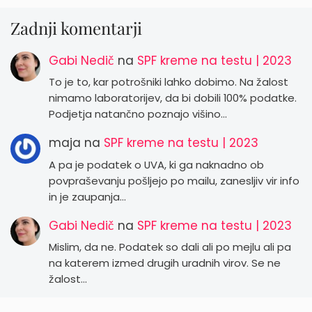
Zadnji komentarji
Gabi Nedič
na
SPF kreme na testu | 2023
To je to, kar potrošniki lahko dobimo. Na žalost
nimamo laboratorijev, da bi dobili 100% podatke.
Podjetja natančno poznajo višino…
maja
na
SPF kreme na testu | 2023
A pa je podatek o UVA, ki ga naknadno ob
povpraševanju pošljejo po mailu, zanesljiv vir info
in je zaupanja…
Gabi Nedič
na
SPF kreme na testu | 2023
Mislim, da ne. Podatek so dali ali po mejlu ali pa
na katerem izmed drugih uradnih virov. Se ne
žalost…