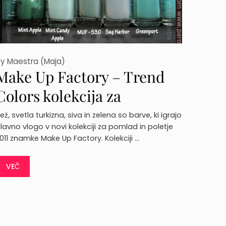
by
Maestra (Maja)
Make Up Factory – Trend
Colors kolekcija za
pomlad/poletje 2011
ež, svetla turkizna, siva in zelena so barve, ki igrajo
lavno vlogo v novi kolekciji za pomlad in poletje
011 znamke Make Up Factory. Kolekciji …
VEČ