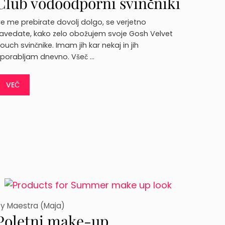
Club vodoodporni svinčniki
za oči
e me prebirate dovolj dolgo, se verjetno
avedate, kako zelo obožujem svoje Gosh Velvet
ouch svinčnike. Imam jih kar nekaj in jih
porabljam dnevno. Všeč …
VEČ
by
Maestra (Maja)
Poletni make-up