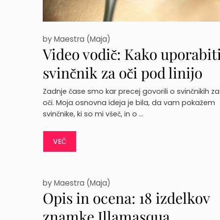
by
Maestra (Maja)
Video vodič: Kako uporabit
svinčnik za oči pod linijo
spodnjih trepalnic
Zadnje čase smo kar precej govorili o svinčnikih za
oči. Moja osnovna ideja je bila, da vam pokažem
svinčnike, ki so mi všeč, in o …
VEČ
by
Maestra (Maja)
Opis in ocena: 18 izdelkov
znamke Illamasqua