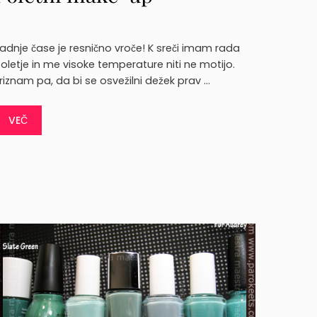
adnje čase je resnično vroče! K sreči imam rada
oletje in me visoke temperature niti ne motijo.
riznam pa, da bi se osvežilni dežek prav …
VEČ