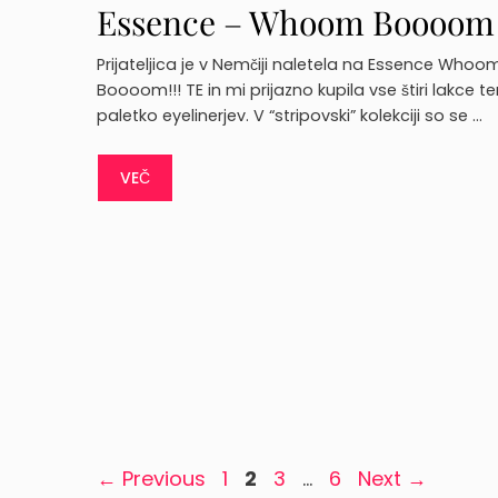
Essence – Whoom Boooom
TE (laki+paletka)
Prijateljica je v Nemčiji naletela na Essence Whoo
Boooom!!! TE in mi prijazno kupila vse štiri lakce te
paletko eyelinerjev. V “stripovski” kolekciji so se …
VEČ
Page
Page
Page
Page
←
Previous
1
2
3
…
6
Next
→