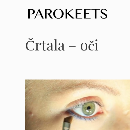
Skip
to
content
Črtala – oči