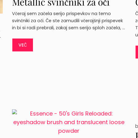
Metallic svinčniki za oči
Včeraj sem začela serijo prispevkov na temo
Č
svinčniki za oči. Če ste zamudili včerajšnji prispevek
z
in bi si radi prebrali, zakaj sem serijo sploh začela, …
T
i
u
VEČ