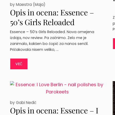
by
Maestra (Maja)
Opis in ocena: Essence –
Z
50’s Girls Reloaded
p
P
Essence – 50’s Girls Reloaded. Nova omejena
izdaja, nov review. Pa začnimo. Zelo me je
zanimalo, kakšen bo čopič za nanos senčil.
Pričakovala nisem veliko, …
VEČ
by
Gabi Nedič
Opis in ocena: Essence – I