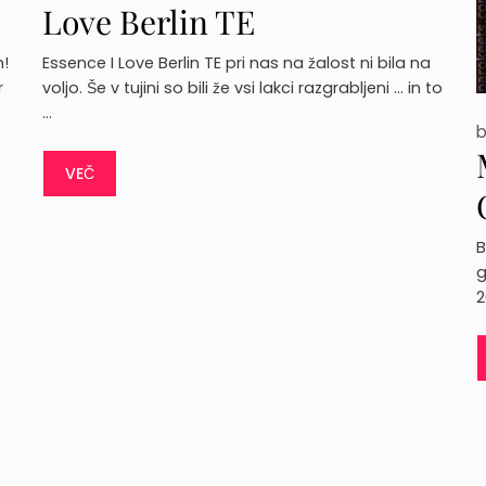
Love Berlin TE
m!
Essence I Love Berlin TE pri nas na žalost ni bila na
r
voljo. Še v tujini so bili že vsi lakci razgrabljeni … in to
…
VEČ
B
g
2