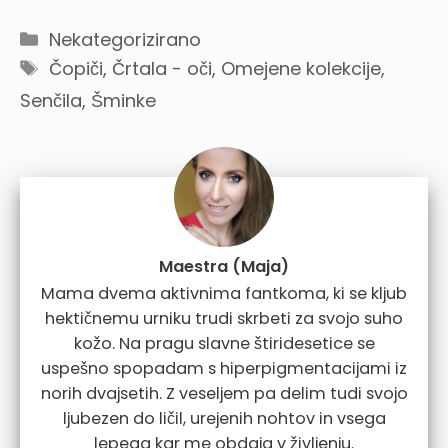
Categories
Nekategorizirano
Tags
Čopiči
,
Črtala - oči
,
Omejene kolekcije
,
Senčila
,
Šminke
Maestra (Maja)
Mama dvema aktivnima fantkoma, ki se kljub
hektičnemu urniku trudi skrbeti za svojo suho
kožo. Na pragu slavne štiridesetice se
uspešno spopadam s hiperpigmentacijami iz
norih dvajsetih. Z veseljem pa delim tudi svojo
ljubezen do ličil, urejenih nohtov in vsega
lepega kar me obdaja v življenju.