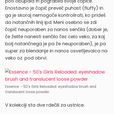
poti obupala in pograbila svoje čopiče.
Enostavno je čopič preveč puhast (fluffy) in
ga je skoraj nemogoče kontrolirati, ko prideš
do natančnih linij ipd. Meni osebno se zdi
čopič neuporaben za nanos senčila (dober je,
če želite nanesti senčilo čez celo veko, za kaj
bolj natančnega je pa že neuporaben), je pa
super za blendanje in nanos osvetljevalca na
veko oz. pod obrvi.
Essence – 50’s Girls Reloaded: eyeshadow brush and
translucent loose powder
V kolekciji sta dve rdečili za ustnice.