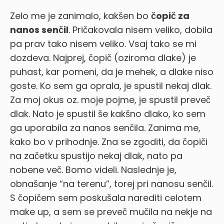
Zelo me je zanimalo, kakšen bo
čopič za
nanos senčil
. Pričakovala nisem veliko, dobila
pa prav tako nisem veliko. Vsaj tako se mi
dozdeva. Najprej, čopič (oziroma dlake) je
puhast, kar pomeni, da je mehek, a dlake niso
goste. Ko sem ga oprala, je spustil nekaj dlak.
Za moj okus oz. moje pojme, je spustil preveč
dlak. Nato je spustil še kakšno dlako, ko sem
ga uporabila za nanos senčila. Zanima me,
kako bo v prihodnje. Zna se zgoditi, da čopiči
na začetku spustijo nekaj dlak, nato pa
nobene več. Bomo videli. Naslednje je,
obnašanje “na terenu”, torej pri nanosu senčil.
S čopičem sem poskušala narediti celotem
make up, a sem se preveč mučila na nekje na