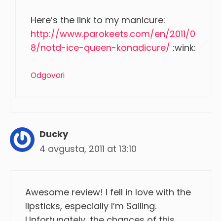
Here’s the link to my manicure:
http://www.parokeets.com/en/2011/0
8/notd-ice-queen-konadicure/
:wink:
Odgovori
Ducky
4 avgusta, 2011 at 13:10
Awesome review! I fell in love with the
lipsticks, especially I’m Sailing.
Unfortunately, the chances of this