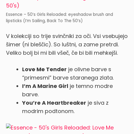
Essence – 50’s Girls Reloaded: eyeshadow brush and
lipsticks (I’m Sailing, Back To The 50’s)
V kolekciji so trije svinčniki za oči. Vsi vsebujejo
šimer (ni bleščic). So luštni, a zame pretrdi.
Veliko bolj bi mi bili všeč, če bi bili mehkejši.
Love Me Tender
je olivne barve s
“primesmi” barve staranega zlata.
I’m A Marine Girl
je temno modre
barve.
You’re A Heartbreaker
je siva z
modrim podtonom.