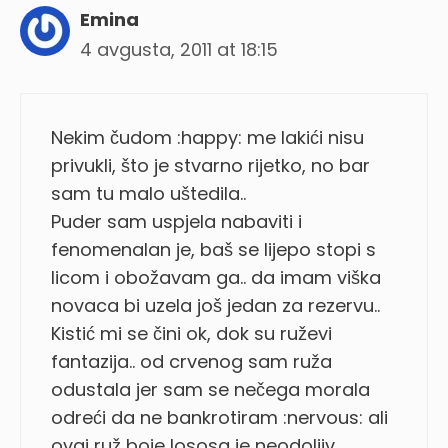
Emina
4 avgusta, 2011 at 18:15
Nekim čudom :happy: me lakići nisu
privukli, što je stvarno rijetko, no bar
sam tu malo uštedila..
Puder sam uspjela nabaviti i
fenomenalan je, baš se lijepo stopi s
licom i obožavam ga.. da imam viška
novaca bi uzela još jedan za rezervu..
Kistić mi se čini ok, dok su ruževi
fantazija.. od crvenog sam ruža
odustala jer sam se nečega morala
odreći da ne bankrotiram :nervous: ali
ovaj ruž boje lososa je neodoljiv,