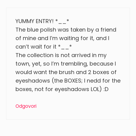
YUMMY ENTRY! *__*
The blue polish was taken by a friend
of mine and I’m waiting for it, and I
can’t wait for it *__*
The collection is not arrived in my
town, yet, so I’m trembling, because I
would want the brush and 2 boxes of
eyeshadows (the BOXES; I nedd for the
boxes, not for eyeshadows LOL) :D
Odgovori