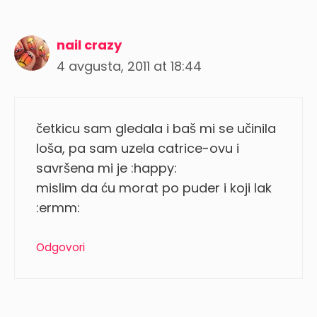
nail crazy
4 avgusta, 2011 at 18:44
četkicu sam gledala i baš mi se učinila
loša, pa sam uzela catrice-ovu i
savršena mi je :happy:
mislim da ću morat po puder i koji lak
:ermm:
Odgovori