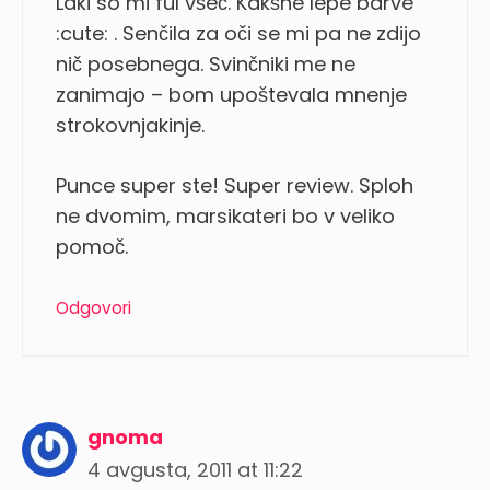
Laki so mi ful všeč. Kakšne lepe barve
:cute: . Senčila za oči se mi pa ne zdijo
nič posebnega. Svinčniki me ne
zanimajo – bom upoštevala mnenje
strokovnjakinje.
Punce super ste! Super review. Sploh
ne dvomim, marsikateri bo v veliko
pomoč.
Odgovori
gnoma
4 avgusta, 2011 at 11:22