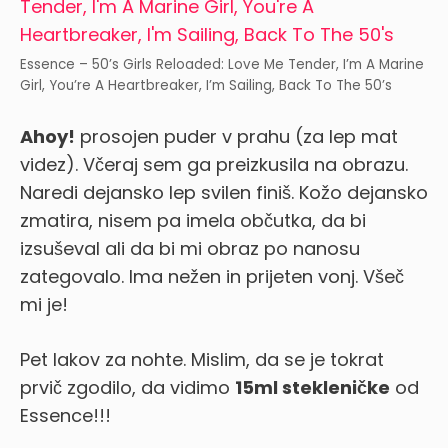
Essence – 50’s Girls Reloaded: Love Me Tender, I’m A Marine
Girl, You’re A Heartbreaker, I’m Sailing, Back To The 50’s
Ahoy!
prosojen puder v prahu (za lep mat
videz). Včeraj sem ga preizkusila na obrazu.
Naredi dejansko lep svilen finiš. Kožo dejansko
zmatira, nisem pa imela občutka, da bi
izsuševal ali da bi mi obraz po nanosu
zategovalo. Ima nežen in prijeten vonj. Všeč
mi je!
Pet lakov za nohte. Mislim, da se je tokrat
prvič zgodilo, da vidimo
15ml stekleničke
od
Essence!!!