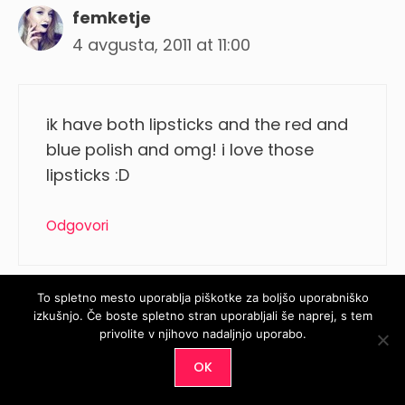
femketje
4 avgusta, 2011 at 11:00
ik have both lipsticks and the red and
blue polish and omg! i love those
lipsticks :D
Odgovori
To spletno mesto uporablja piškotke za boljšo uporabniško
izkušnjo. Če boste spletno stran uporabljali še naprej, s tem
Cristina@PeeB4Polish
privolite v njihovo nadaljnjo uporabo.
4 avgusta, 2011 at 09:56
OK