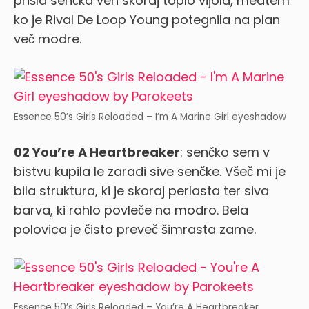
prišla senčka ven skoraj toplo vijola, medtem
ko je Rival De Loop Young potegnila na plan
več modre.
Essence 50’s Girls Reloaded – I’m A Marine Girl eyeshadow
02 You’re A Heartbreaker
: senčko sem v
bistvu kupila le zaradi sive senčke. Všeč mi je
bila struktura, ki je skoraj perlasta ter siva
barva, ki rahlo povleče na modro. Bela
polovica je čisto preveč šimrasta zame.
Essence 50’s Girls Reloaded – You’re A Heartbreaker