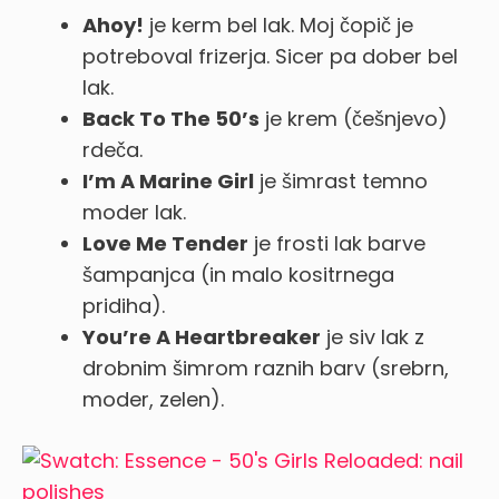
Ahoy!
je kerm bel lak. Moj čopič je
potreboval frizerja. Sicer pa dober bel
lak.
Back To The 50’s
je krem (češnjevo)
rdeča.
I’m A Marine Girl
je šimrast temno
moder lak.
Love Me Tender
je frosti lak barve
šampanjca (in malo kositrnega
pridiha).
You’re A Heartbreaker
je siv lak z
drobnim šimrom raznih barv (srebrn,
moder, zelen).