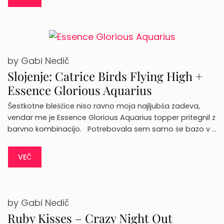
by
Gabi Nedič
Slojenje: Catrice Birds Flying High +
Essence Glorious Aquarius
Šestkotne bleščice niso ravno moja najljubša zadeva,
vendar me je Essence Glorious Aquarius topper pritegnil z
barvno kombinacijo. Potrebovala sem samo še bazo v …
VEČ
by
Gabi Nedič
Ruby Kisses – Crazy Night Out