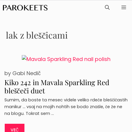
Skip
ME
to
content
lak z bleščicami
by
Gabi Nedič
Kiko 242 in Mavala Sparkling Red
bleščeči duet
Sumim, da boste ta mesec videle veliko rdeče bleščičastih
manikur … vsaj na mojih nohtih se bodo znašle, če že ne
na blogu. Tokrat sem …
VEČ