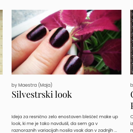
by
Maestra (Maja)
Silvestrski look
Ideja za resnično zelo enostaven bleščeč make up
C
look, ki me je tako navdušil, da sem ga v
i
raznoraznih variacijah nosila vsak dan v zadnjih …
m