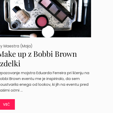
by
Maestra (Maja)
Make up z Bobbi Brown
izdelki
pazovanje mojstra Eduarda Ferreira pri ličenju na
obbi Brown eventu me je inspiriralo, da sem
oustvarila enega od lookov, ki jih na eventu pred
ašimi očmi …
VEČ