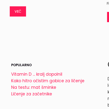
F
VEČ
POPULARNO
Vitamin D ... kralj dopolnil
Kako hitro očistim gobice za ličenje
Na testu: mat šminke
Ličenje za začetnike