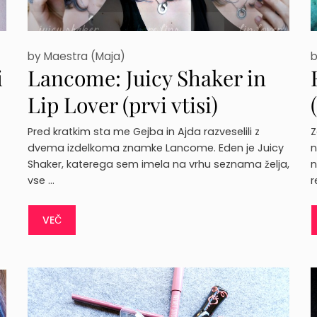
by
Maestra (Maja)
i
Lancome: Juicy Shaker in
Lip Lover (prvi vtisi)
Pred kratkim sta me Gejba in Ajda razveselili z
Z
dvema izdelkoma znamke Lancome. Eden je Juicy
n
Shaker, katerega sem imela na vrhu seznama želja,
n
vse …
r
VEČ