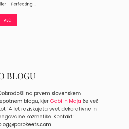
iller – Perfecting …
VEČ
O BLOGU
Dobrodošli na prvem slovenskem
lepotnem blogu, kjer
Gabi in Maja
že več
kot 14 let raziskujeta svet dekorativne in
negovalne kozmetike. Kontakt:
blog@parokeets.com