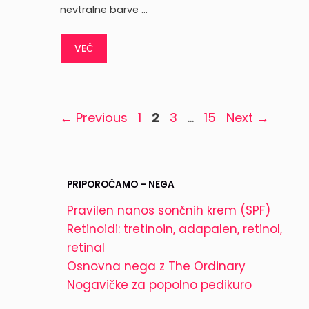
nevtralne barve …
VEČ
Page
Page
Page
Page
←
Previous
1
2
3
…
15
Next
→
PRIPOROČAMO – NEGA
Pravilen nanos sončnih krem (SPF)
Retinoidi: tretinoin, adapalen, retinol,
retinal
Osnovna nega z The Ordinary
Nogavičke za popolno pedikuro