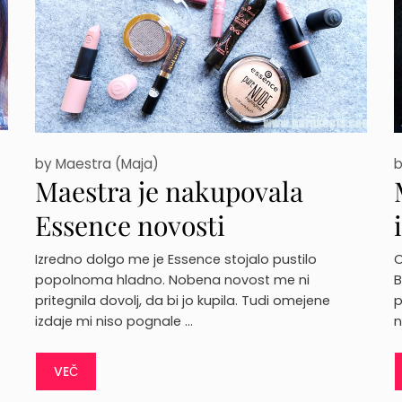
by
Maestra (Maja)
Maestra je nakupovala
Essence novosti
Izredno dolgo me je Essence stojalo pustilo
O
popolnoma hladno. Nobena novost me ni
B
pritegnila dovolj, da bi jo kupila. Tudi omejene
p
izdaje mi niso pognale …
n
VEČ