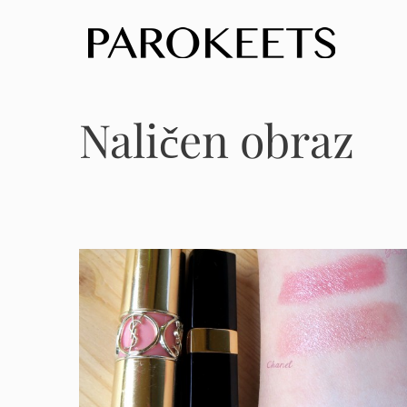
Skip
to
content
Naličen obraz