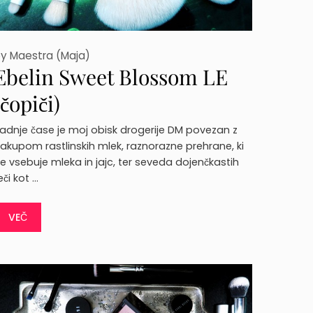
by
Maestra (Maja)
Ebelin Sweet Blossom LE
(čopiči)
adnje čase je moj obisk drogerije DM povezan z
akupom rastlinskih mlek, raznorazne prehrane, ki
e vsebuje mleka in jajc, ter seveda dojenčkastih
eči kot …
VEČ