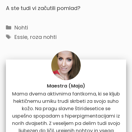
A ste tudi vi začutili pomlad?
Categories
Nohti
Tags
Essie
,
roza nohti
Maestra (Maja)
Mama dvema aktivnima fantkoma, ki se kljub
hektičnemu urniku trudi skrbeti za svojo suho
kožo. Na pragu slavne štiridesetice se
uspešno spopadam s hiperpigmentacijami iz
norih dvajsetih. Z veseljem pa delim tudi svojo
ljubezen do ličil, urejenih nohtov in vsega