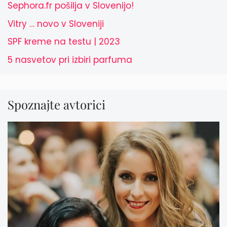
Sephora.fr pošilja v Slovenijo!
Vitry … novo v Sloveniji
SPF kreme na testu | 2023
5 nasvetov pri izbiri parfuma
Spoznajte avtorici