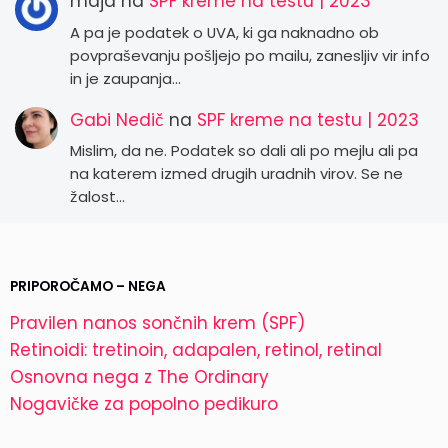
maja
na
SPF kreme na testu | 2023
A pa je podatek o UVA, ki ga naknadno ob
povpraševanju pošljejo po mailu, zanesljiv vir info
in je zaupanja…
Gabi Nedič
na
SPF kreme na testu | 2023
Mislim, da ne. Podatek so dali ali po mejlu ali pa
na katerem izmed drugih uradnih virov. Se ne
žalost…
PRIPOROČAMO – NEGA
Pravilen nanos sončnih krem (SPF)
Retinoidi: tretinoin, adapalen, retinol, retinal
Osnovna nega z The Ordinary
Nogavičke za popolno pedikuro