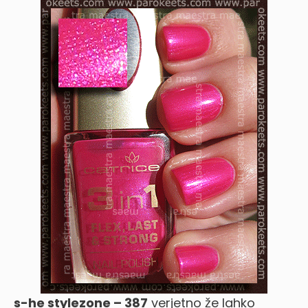
s-he stylezone – 387
verjetno že lahko