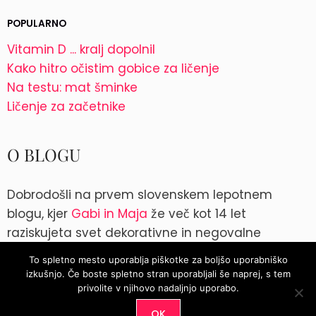
POPULARNO
Vitamin D ... kralj dopolnil
Kako hitro očistim gobice za ličenje
Na testu: mat šminke
Ličenje za začetnike
O BLOGU
Dobrodošli na prvem slovenskem lepotnem
blogu, kjer
Gabi in Maja
že več kot 14 let
raziskujeta svet dekorativne in negovalne
kozmetike. Kontakt: blog@parokeets.com
To spletno mesto uporablja piškotke za boljšo uporabniško
izkušnjo. Če boste spletno stran uporabljali še naprej, s tem
Instagram
Instagram
privolite v njihovo nadaljnjo uporabo.
OK