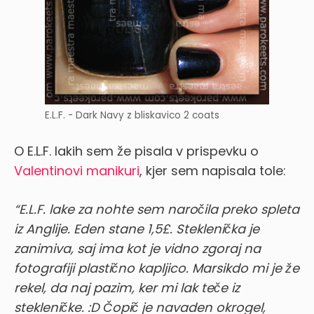
E.L.F. - Dark Navy z bliskavico 2 coats
O E.L.F. lakih sem že pisala v prispevku o
Valentinovi manikuri
, kjer sem napisala tole:
“E.L.F. lake za nohte sem naročila preko spleta
iz Anglije. Eden stane 1,5£. Steklenička je
zanimiva, saj ima kot je vidno zgoraj na
fotografiji plastično kapljico. Marsikdo mi je že
rekel, da naj pazim, ker mi lak teče iz
stekleničke. :D Čopič je navaden okrogel,