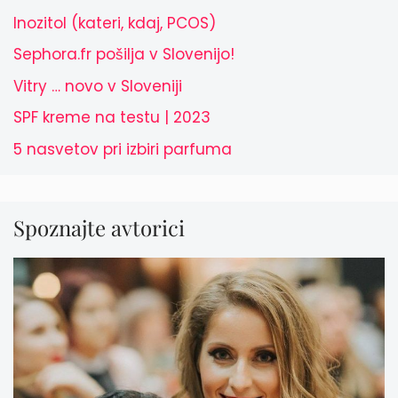
Inozitol (kateri, kdaj, PCOS)
Sephora.fr pošilja v Slovenijo!
Vitry … novo v Sloveniji
SPF kreme na testu | 2023
5 nasvetov pri izbiri parfuma
Spoznajte avtorici