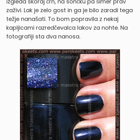
izgleda skoraj črn, na sončku pa šimer prav
zaživi. Lak je zelo gost in ga je bilo zaradi tega
težje nanašati. To bom popravila z nekaj
kapljicami razredčevalca lakov za nohte. Na
fotografiji sta dva nanosa.