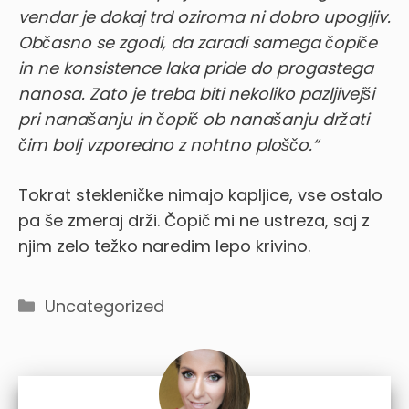
vendar je dokaj trd oziroma ni dobro upogljiv.
Občasno se zgodi, da zaradi samega čopiče
in ne konsistence laka pride do progastega
nanosa. Zato je treba biti nekoliko pazljivejši
pri nanašanju in čopič ob nanašanju držati
čim bolj vzporedno z nohtno ploščo.
“
Tokrat stekleničke nimajo kapljice, vse ostalo
pa še zmeraj drži. Čopič mi ne ustreza, saj z
njim zelo težko naredim lepo krivino.
Categories
Uncategorized