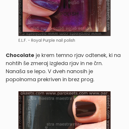
E.L.F. - Royal Purple nail polish
Chocolate
je krem temno rjav odtenek, ki na
nohtih še zmeraj izgleda rjav in ne črn.
Nanaša se lepo. V dveh nanosih je
popolnoma prekriven in brez prog.