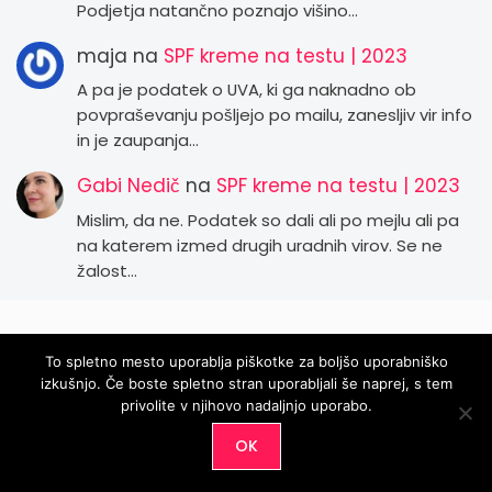
Podjetja natančno poznajo višino…
maja
na
SPF kreme na testu | 2023
A pa je podatek o UVA, ki ga naknadno ob
povpraševanju pošljejo po mailu, zanesljiv vir info
in je zaupanja…
Gabi Nedič
na
SPF kreme na testu | 2023
Mislim, da ne. Podatek so dali ali po mejlu ali pa
na katerem izmed drugih uradnih virov. Se ne
žalost…
To spletno mesto uporablja piškotke za boljšo uporabniško
PRIPOROČAMO – NEGA
izkušnjo. Če boste spletno stran uporabljali še naprej, s tem
Pravilen nanos sončnih krem (SPF)
privolite v njihovo nadaljnjo uporabo.
Retinoidi: tretinoin, adapalen, retinol, retinal
OK
Osnovna nega z The Ordinary