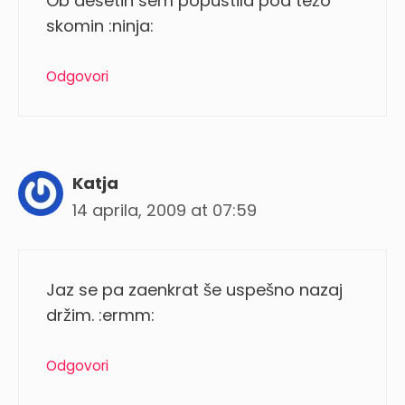
Ob desetih sem popustila pod težo
skomin :ninja:
Odgovori
Katja
14 aprila, 2009 at 07:59
Jaz se pa zaenkrat še uspešno nazaj
držim. :ermm:
Odgovori