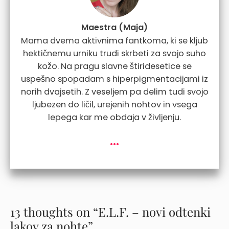
Maestra (Maja)
Mama dvema aktivnima fantkoma, ki se kljub
hektičnemu urniku trudi skrbeti za svojo suho
kožo. Na pragu slavne štiridesetice se
uspešno spopadam s hiperpigmentacijami iz
norih dvajsetih. Z veseljem pa delim tudi svojo
ljubezen do ličil, urejenih nohtov in vsega
lepega kar me obdaja v življenju.
...
13 thoughts on “E.L.F. – novi odtenki
lakov za nohte”