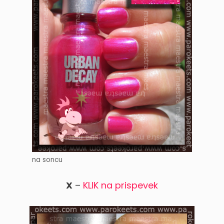
na soncu
X
–
KLIK na prispevek