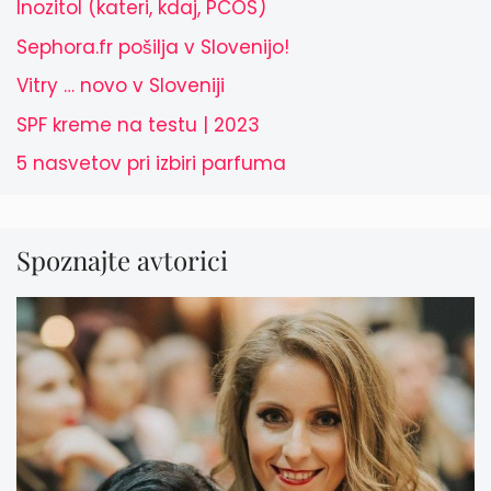
Inozitol (kateri, kdaj, PCOS)
Sephora.fr pošilja v Slovenijo!
Vitry … novo v Sloveniji
SPF kreme na testu | 2023
5 nasvetov pri izbiri parfuma
Spoznajte avtorici