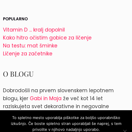
POPULARNO
Vitamin D ... kralj dopolnil
Kako hitro očistim gobice za ličenje
Na testu: mat šminke
Ličenje za začetnike
O BLOGU
Dobrodošli na prvem slovenskem lepotnem
blogu, kjer
Gabi in Maja
že več kot 14 let
raziskujeta svet dekorativne in negovalne
kozmetike. Kontakt: blog@parokeets.com
To spletno mesto uporablja piškotke za boljšo uporabniško
izkušnjo. Če boste spletno stran uporabljali še naprej, s tem
Instagram
Instagram
privolite v njihovo nadaljnjo uporabo.