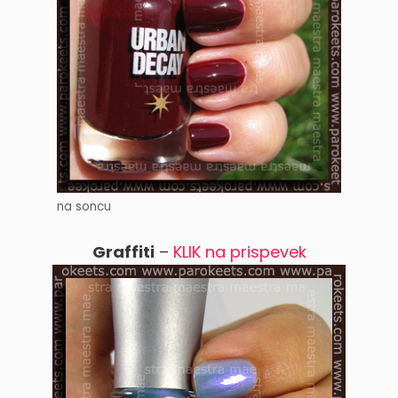
na soncu
Graffiti
–
KLIK na prispevek