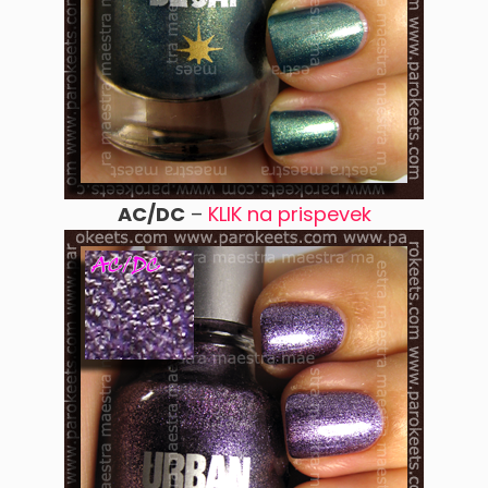
AC/DC
–
KLIK na prispevek