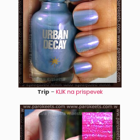
Trip
–
KLIK na prispevek