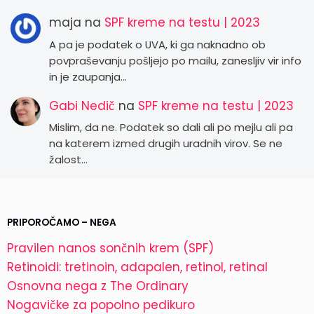
maja
na
SPF kreme na testu | 2023
A pa je podatek o UVA, ki ga naknadno ob
povpraševanju pošljejo po mailu, zanesljiv vir info
in je zaupanja…
Gabi Nedič
na
SPF kreme na testu | 2023
Mislim, da ne. Podatek so dali ali po mejlu ali pa
na katerem izmed drugih uradnih virov. Se ne
žalost…
PRIPOROČAMO – NEGA
Pravilen nanos sončnih krem (SPF)
Retinoidi: tretinoin, adapalen, retinol, retinal
Osnovna nega z The Ordinary
Nogavičke za popolno pedikuro