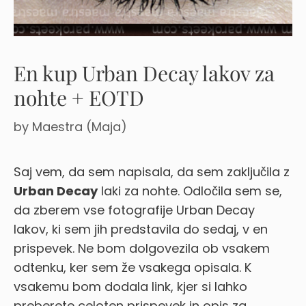
En kup Urban Decay lakov za
nohte + EOTD
by
Maestra (Maja)
Saj vem, da sem napisala, da sem zaključila z
Urban Decay
laki za nohte.
Odločila sem se,
da zberem vse fotografije Urban Decay
lakov, ki sem jih predstavila do sedaj, v en
prispevek. Ne bom dolgovezila ob vsakem
odtenku, ker sem že vsakega opisala. K
vsakemu bom dodala link, kjer si lahko
preberete celoten prispevek in opis za