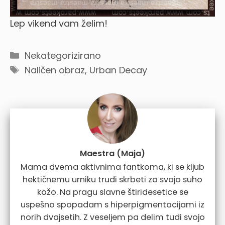
Lep vikend vam želim!
Categories
Nekategorizirano
Tags
Naličen obraz
,
Urban Decay
Maestra (Maja)
Mama dvema aktivnima fantkoma, ki se kljub
hektičnemu urniku trudi skrbeti za svojo suho
kožo. Na pragu slavne štiridesetice se
uspešno spopadam s hiperpigmentacijami iz
norih dvajsetih. Z veseljem pa delim tudi svojo