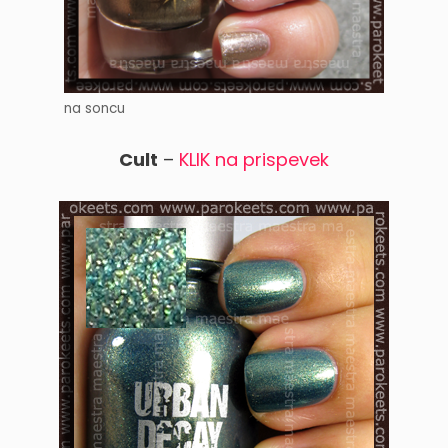
na soncu
Cult
–
KLIK na prispevek