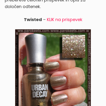
določen odtenek.
Twisted
–
KLIK na prispevek