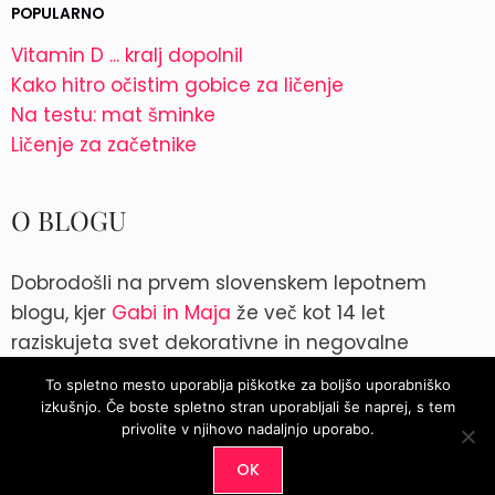
POPULARNO
Vitamin D ... kralj dopolnil
Kako hitro očistim gobice za ličenje
Na testu: mat šminke
Ličenje za začetnike
O BLOGU
Dobrodošli na prvem slovenskem lepotnem
blogu, kjer
Gabi in Maja
že več kot 14 let
raziskujeta svet dekorativne in negovalne
kozmetike. Kontakt: blog@parokeets.com
To spletno mesto uporablja piškotke za boljšo uporabniško
izkušnjo. Če boste spletno stran uporabljali še naprej, s tem
Instagram
Instagram
privolite v njihovo nadaljnjo uporabo.
OK
© 2026
Parokeets.com
|
Pogoji uporabe