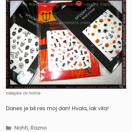
nalepke za nohte
Danes je bil res moj dan! Hvala, lak vila!
Categories
Nohti
,
Razno