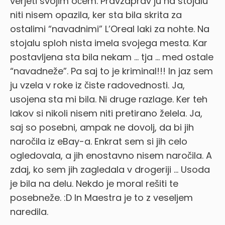
verjeti svojim očem. Pravzaprav ju na stojalu
niti nisem opazila, ker sta bila skrita za
ostalimi “navadnimi” L’Oreal laki za nohte. Na
stojalu sploh nista imela svojega mesta. Kar
postavljena sta bila nekam … tja … med ostale
“navadneže”. Pa saj to je kriminal!!! In jaz sem
ju vzela v roke iz čiste radovednosti. Ja,
usojena sta mi bila. Ni druge razlage. Ker teh
lakov si nikoli nisem niti pretirano želela. Ja,
saj so posebni, ampak ne dovolj, da bi jih
naročila iz eBay-a. Enkrat sem si jih celo
ogledovala, a jih enostavno nisem naročila. A
zdaj, ko sem jih zagledala v drogeriji … Usoda
je bila na delu. Nekdo je moral rešiti te
posebneže. :D In Maestra je to z veseljem
naredila.