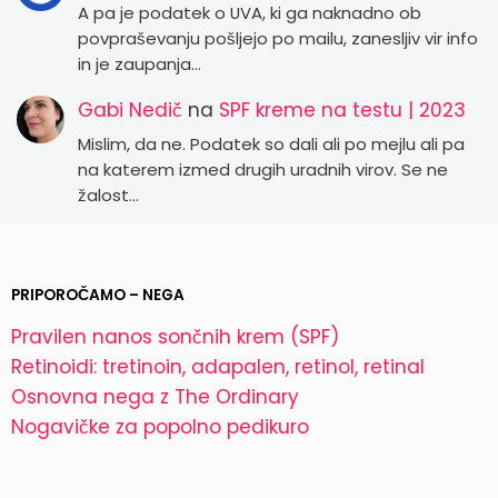
A pa je podatek o UVA, ki ga naknadno ob
povpraševanju pošljejo po mailu, zanesljiv vir info
in je zaupanja…
Gabi Nedič
na
SPF kreme na testu | 2023
Mislim, da ne. Podatek so dali ali po mejlu ali pa
na katerem izmed drugih uradnih virov. Se ne
žalost…
PRIPOROČAMO – NEGA
Pravilen nanos sončnih krem (SPF)
Retinoidi: tretinoin, adapalen, retinol, retinal
Osnovna nega z The Ordinary
Nogavičke za popolno pedikuro