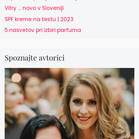
Vitry … novo v Sloveniji
SPF kreme na testu | 2023
5 nasvetov pri izbiri parfuma
Spoznajte avtorici