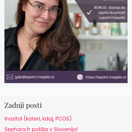
Zadnji posti
Inozitol (kateri, kdaj, PCOS)
Sephora.fr pošilja v Slovenijo!