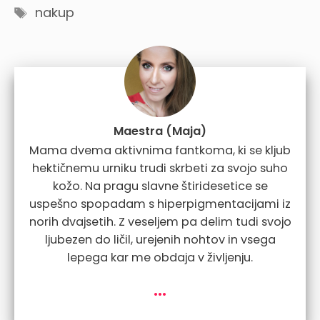
Tags
nakup
Maestra (Maja)
Mama dvema aktivnima fantkoma, ki se kljub
hektičnemu urniku trudi skrbeti za svojo suho
kožo. Na pragu slavne štiridesetice se
uspešno spopadam s hiperpigmentacijami iz
norih dvajsetih. Z veseljem pa delim tudi svojo
ljubezen do ličil, urejenih nohtov in vsega
lepega kar me obdaja v življenju.
...