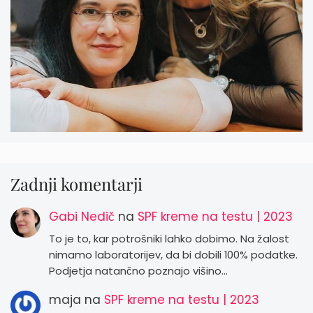
Zadnji komentarji
Gabi Nedič
na
SPF kreme na testu | 2023
To je to, kar potrošniki lahko dobimo. Na žalost
nimamo laboratorijev, da bi dobili 100% podatke.
Podjetja natančno poznajo višino…
maja
na
SPF kreme na testu | 2023