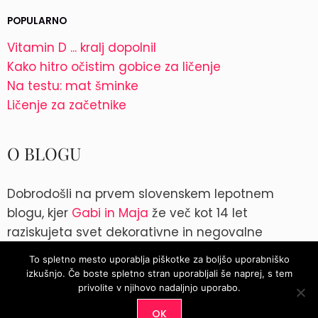
POPULARNO
Vitamin D ... kralj dopolnil
Kako hitro očistim gobice za ličenje
Na testu: mat šminke
Ličenje za začetnike
O BLOGU
Dobrodošli na prvem slovenskem lepotnem
blogu, kjer
Gabi in Maja
že več kot 14 let
raziskujeta svet dekorativne in negovalne
kozmetike. Kontakt: blog@parokeets.com
To spletno mesto uporablja piškotke za boljšo uporabniško
izkušnjo. Če boste spletno stran uporabljali še naprej, s tem
Instagram
Instagram
privolite v njihovo nadaljnjo uporabo.
OK