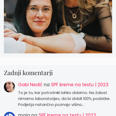
Zadnji komentarji
Gabi Nedič
na
SPF kreme na testu | 2023
To je to, kar potrošniki lahko dobimo. Na žalost
nimamo laboratorijev, da bi dobili 100% podatke.
Podjetja natančno poznajo višino…
maja
na
SPF kreme na testu | 2023