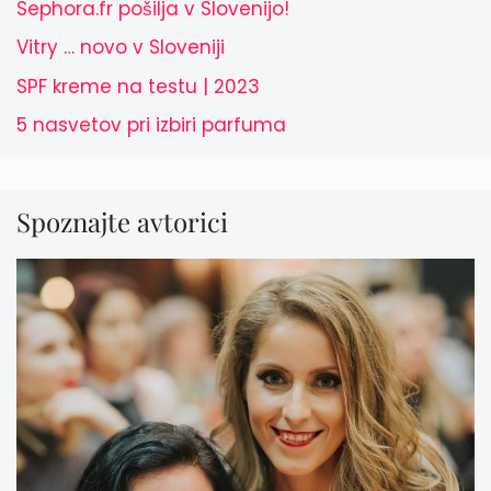
Sephora.fr pošilja v Slovenijo!
Vitry … novo v Sloveniji
SPF kreme na testu | 2023
5 nasvetov pri izbiri parfuma
Spoznajte avtorici