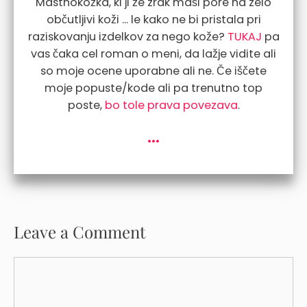
Mastnokožka, ki ji že zrak maši pore na zelo
občutljivi koži ... le kako ne bi pristala pri
raziskovanju izdelkov za nego kože?
TUKAJ
pa
vas čaka cel roman o meni, da lažje vidite ali
so moje ocene uporabne ali ne. Če iščete
moje popuste/kode ali pa trenutno top
poste,
bo tole prava povezava
.
...
Leave a Comment
Comment