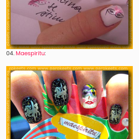
04.
Maespiritu
: