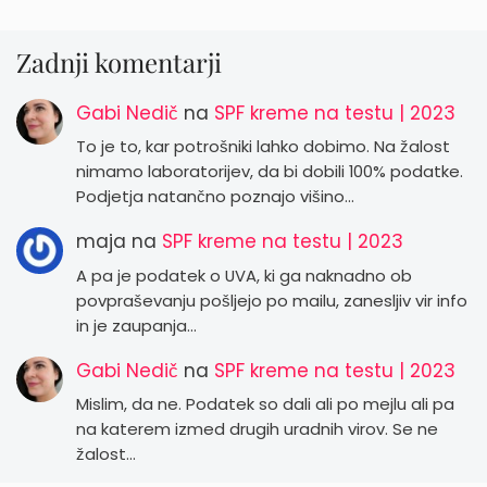
Zadnji komentarji
Gabi Nedič
na
SPF kreme na testu | 2023
To je to, kar potrošniki lahko dobimo. Na žalost
nimamo laboratorijev, da bi dobili 100% podatke.
Podjetja natančno poznajo višino…
maja
na
SPF kreme na testu | 2023
A pa je podatek o UVA, ki ga naknadno ob
povpraševanju pošljejo po mailu, zanesljiv vir info
in je zaupanja…
Gabi Nedič
na
SPF kreme na testu | 2023
Mislim, da ne. Podatek so dali ali po mejlu ali pa
na katerem izmed drugih uradnih virov. Se ne
žalost…