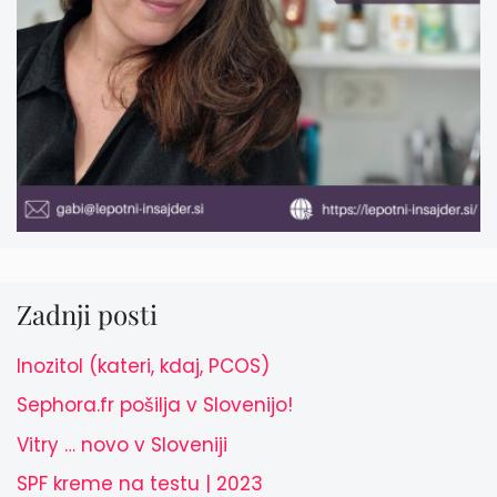
Zadnji posti
Inozitol (kateri, kdaj, PCOS)
Sephora.fr pošilja v Slovenijo!
Vitry … novo v Sloveniji
SPF kreme na testu | 2023