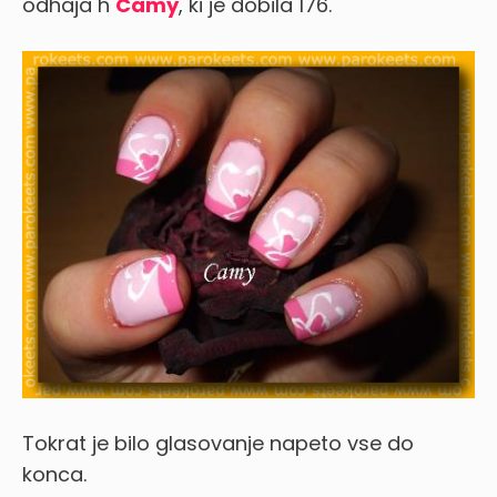
odhaja h
Camy
, ki je dobila 176.
Tokrat je bilo glasovanje napeto vse do
konca.