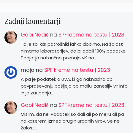
Zadnji komentarji
Gabi Nedič
na
SPF kreme na testu | 2023
To je to, kar potrošniki lahko dobimo. Na žalost
nimamo laboratorijev, da bi dobili 100% podatke.
Podjetja natančno poznajo višino…
maja
na
SPF kreme na testu | 2023
A pa je podatek o UVA, ki ga naknadno ob
povpraševanju pošljejo po mailu, zanesljiv vir info
in je zaupanja…
Gabi Nedič
na
SPF kreme na testu | 2023
Mislim, da ne. Podatek so dali ali po mejlu ali pa
na katerem izmed drugih uradnih virov. Se ne
žalost…