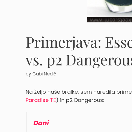
Primerjava: Ess
vs. p2 Dangerou
by
Gabi Nedič
Na željo naše bralke, sem naredila prim
Paradise TE
) in p2 Dangerous:
Dani