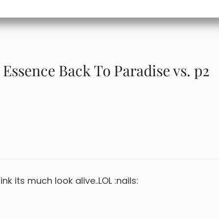
 Essence Back To Paradise vs. p2
nk its much look alive..LOL :nails: