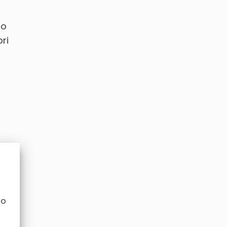
lo
ri
no