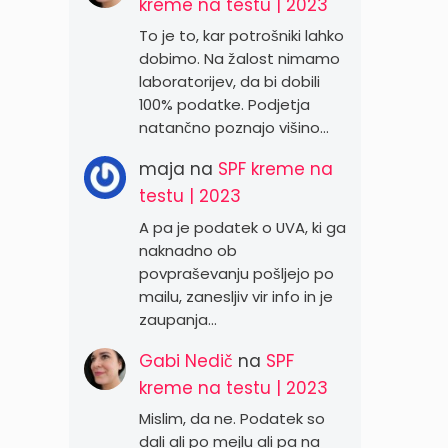
kreme na testu | 2023
To je to, kar potrošniki lahko
dobimo. Na žalost nimamo
laboratorijev, da bi dobili
100% podatke. Podjetja
natančno poznajo višino…
maja
na
SPF kreme na
testu | 2023
A pa je podatek o UVA, ki ga
naknadno ob
povpraševanju pošljejo po
mailu, zanesljiv vir info in je
zaupanja…
Gabi Nedič
na
SPF
kreme na testu | 2023
Mislim, da ne. Podatek so
dali ali po mejlu ali pa na