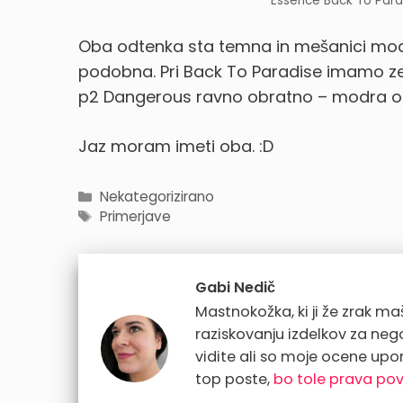
Essence Back To Para
Oba odtenka sta temna in mešanici modre 
podobna. Pri Back To Paradise imamo z
p2 Dangerous ravno obratno – modra o
Jaz moram imeti oba. :D
Categories
Nekategorizirano
Tags
Primerjave
Gabi Nedič
Mastnokožka, ki ji že zrak maši
raziskovanju izdelkov za ne
vidite ali so moje ocene upo
top poste,
bo tole prava po
...