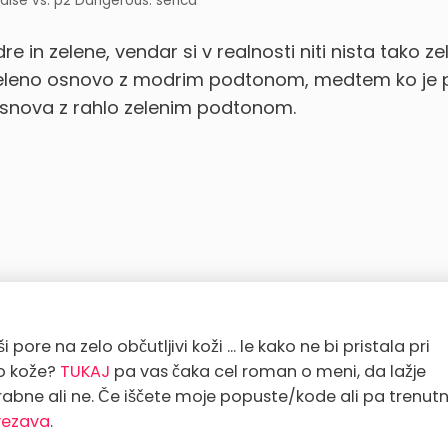
dise vs. p2 Dangerous: senca
in zelene, vendar si v realnosti niti nista tako ze
eleno osnovo z modrim podtonom, medtem ko je p
snova z rahlo zelenim podtonom.
 pore na zelo občutljivi koži ... le kako ne bi pristala pri
go kože?
TUKAJ
pa vas čaka cel roman o meni, da lažje
rabne ali ne. Če iščete moje popuste/kode ali pa trenut
vezava
.