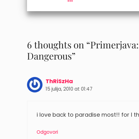
6 thoughts on “Primerjava:
Dangerous”
ThRiSzHa
15 julija, 2010 at 01:47
i love back to paradise most!! for I thi
Odgovori