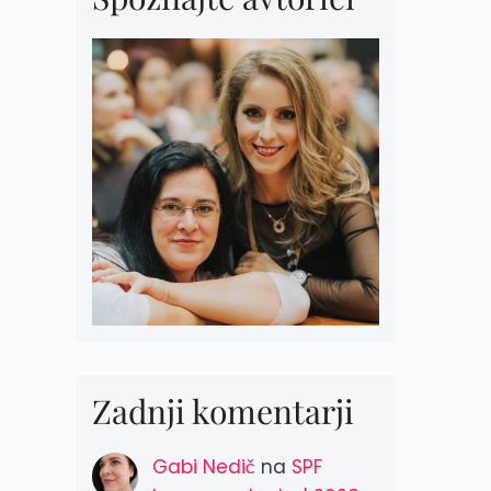
Zadnji komentarji
Gabi Nedič
na
SPF