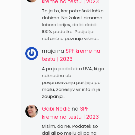
kreme na testu | 2023
To je to, kar potrošniki lahko
dobimo. Na žalost nimamo
laboratorijev, da bi dobili
100% podatke. Podjetja
natančno poznajo višino…
maja
na
SPF kreme na
testu | 2023
A pa je podatek o UVA, ki ga
naknadno ob
povpraševanju pošljejo po
mailu, zanesljiv vir info in je
zaupanja…
Gabi Nedič
na
SPF
kreme na testu | 2023
Mislim, da ne. Podatek so
dali ali po mejlu ali pa na