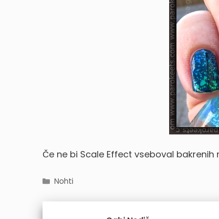
Če ne bi Scale Effect vseboval bakrenih mi
Categories
Nohti