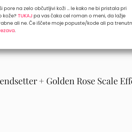
 pore na zelo občutljivi koži ... le kako ne bi pristala pri
go kože?
TUKAJ
pa vas čaka cel roman o meni, da lažje
rabne ali ne. Če iščete moje popuste/kode ali pa trenut
vezava
.
endsetter + Golden Rose Scale Eff