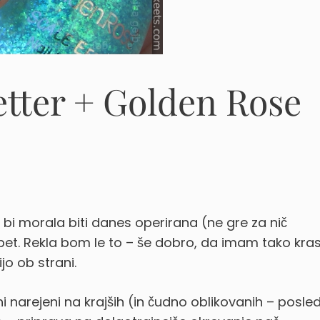
tter + Golden Rose
 bi morala biti danes operirana (ne gre za nič
pet.
Rekla bom le to – še dobro, da imam tako kra
ijo ob strani.
i narejeni na krajših (in čudno oblikovanih – posle