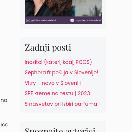
Zadnji posti
Inozitol (kateri, kdaj, PCOS)
Sephora.fr pošilja v Slovenijo!
Vitry … novo v Sloveniji
SPF kreme na testu | 2023
sno
5 nasvetov pri izbiri parfuma
dica
Spoznajte avtorici