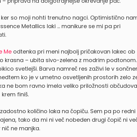
 – priprava na dolgotrajnejše okrevanje pač.
 ker so moji nohti trenutno nagci. Optimistično na
ssence Metallics laki … manikure se mi pa pri
ti.
e Me
odtenka pri meni najbolj pričakovan lakec ob
ično krasna – ubita sivo-zelena z modrim podtonom.
ikico svetlejši. Barva namreč res zaživi le v sončn
medtem ko je v umetno osvetljenih prostorih zelo z
ka ne bom ravno imela veliko priložnosti občudova
 krem finiš.
 zadostno količino laka na čopiču. Sem pa po redni
jena, tako da mi ni več nobeden drugi čopič ni ve
 nič ne manjka.