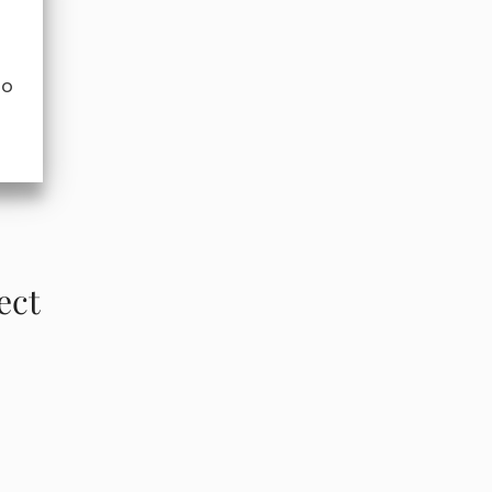
no
ect