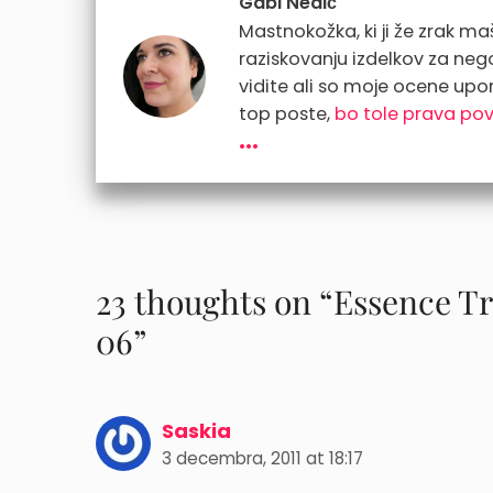
Gabi Nedič
Mastnokožka, ki ji že zrak maši
raziskovanju izdelkov za ne
vidite ali so moje ocene upo
top poste,
bo tole prava po
...
23 thoughts on “Essence Tr
06”
Saskia
3 decembra, 2011 at 18:17