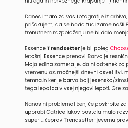
hitrega in nervoznega krajšanje
) nohtih
Danes imam za vas fotografije iz arhiva,
pričakujem, da se bodo tudi zame našli E
trenutnem razpoloženju ne bi dalo menja
Essence
Trendsetter
je bil poleg
Choos
letošnji Essence prenovi. Barva je resn
Moja edina zamera je, da ni odtenek za p
vremenu oz. močnejši dnevni osvetlitvi, 
temna.In ker je barva bolj jesensko/zims
tega lepotca v vsej njegovi lepoti.
Gre za
Nanos ni problematičen, če poskrbite za
uporabi Catrice lakov postala malo razva
super … čeprav Trendsetter-jevemu prav