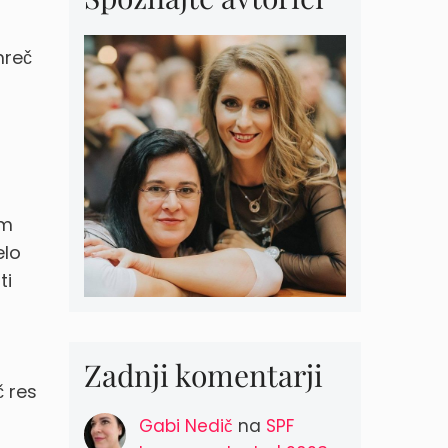
mreč
em
elo
ti
Zadnji komentarji
č res
Gabi Nedič
na
SPF