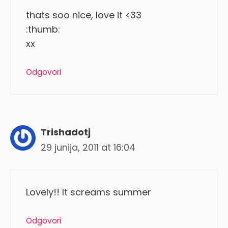
thats soo nice, love it <33
:thumb:
xx
Odgovori
Trishadotj
29 junija, 2011 at 16:04
Lovely!! It screams summer
Odgovori