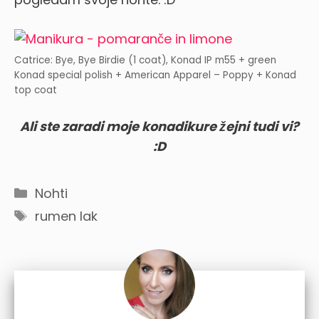
Catrice: Bye, Bye Birdie (1 coat), Konad IP m55 + green
Konad special polish + American Apparel – Poppy + Konad
top coat
Ali ste zaradi moje konadikure žejni tudi vi?
:D
Categories
Nohti
Tags
rumen lak