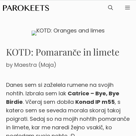
Skip
ME
to
content
KOTD: Pomaranče in limete
by
Maestra (Maja)
Danes sem si zaželela rumene na svojih
nohtih. Izbrala sem lak
Catrice – Bye, Bye
Birdie
. Včeraj sem dobila
Konad IP m55
, s
katero sem se seveda morala skoraj takoj
poigrati. Sedaj so na mojih nohtih pomaranče
in limete, kar me naredi žejno vsakič, ko
pogledam svoje nohte. :D