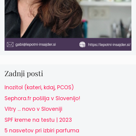
Zadnji posti
Inozitol (kateri, kdaj, PCOS)
Sephora.fr pošilja v Slovenijo!
Vitry … novo v Sloveniji
SPF kreme na testu | 2023
5 nasvetov pri izbiri parfuma