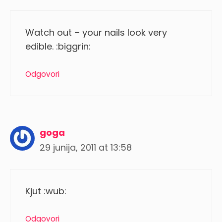
Watch out – your nails look very
edible. :biggrin:
Odgovori
goga
29 junija, 2011 at 13:58
Kjut :wub:
Odgovori