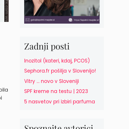
Zadnji posti
Inozitol (kateri, kdaj, PCOS)
Sephora.fr pošilja v Slovenijo!
Vitry … novo v Sloveniji
bila
SPF kreme na testu | 2023
i
5 nasvetov pri izbiri parfuma
Spoznajte avtorici