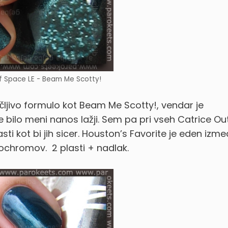
f Space LE - Beam Me Scotty!
čljivo formulo kot Beam Me Scotty!, vendar je
e bilo meni nanos lažji. Sem pa pri vseh Catrice Ou
ti kot bi jih sicer. Houston’s Favorite je eden izme
 duochromov.
2 plasti + nadlak.