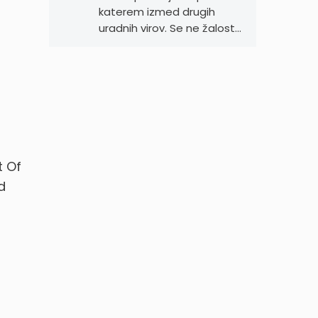
katerem izmed drugih
uradnih virov. Se ne žalost…
t Of
d