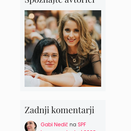
Zadnji komentarji
Gabi Nedič
na
SPF