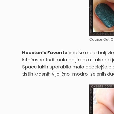
Catrice Out O
Houston’s Favorite
ima še malo bolj vle
istočasno tudi malo bolj redka, tako da j
Space lakih uporabila malo debelejše plas
tistih krasnih vijolično-modro-zelenih