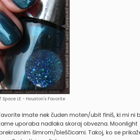
f Space LE - Houston's Favorite
vorite imate nek čuden moten/ubit finiš, ki mi ni b
h zame uporaba nadlaka skoraj obvezna. Moonlight
s prekrasnim šimrom/bleščicami. Takoj, ko se prikaž