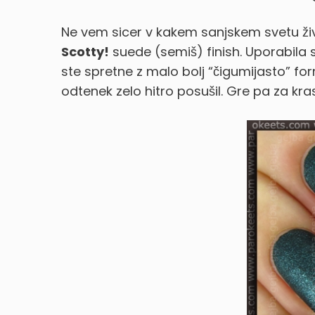
Ne vem sicer v kakem sanjskem svetu ži
Scotty!
suede (semiš) finish.
Uporabila 
ste spretne z malo bolj “čigumijasto” for
odtenek zelo hitro posušil. Gre pa za k