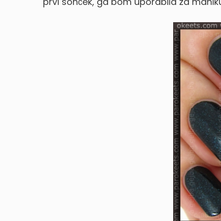
prvi sonček, ga bom uporabila za manik