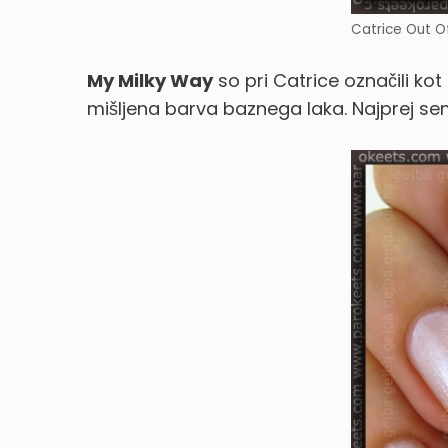
Catrice Out O
My Milky Way
so pri Catrice označili ko
mišljena barva baznega laka. Najprej sem