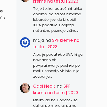
kreme na testu | 2023
To je to, kar potrošniki lahko
e
dobimo. Na žalost nimamo
 če
laboratorijev, da bi dobili
100% podatke. Podjetja
natančno poznajo višino…
maja
na
SPF kreme na
testu | 2023
A pa je podatek o UVA, ki ga
naknadno ob
povpraševanju pošljejo po
mailu, zanesljiv vir info in je
zaupanja…
Gabi Nedič
na
SPF
kreme na testu | 2023
Mislim, da ne. Podatek so
dali ali po mejlu ali pa na