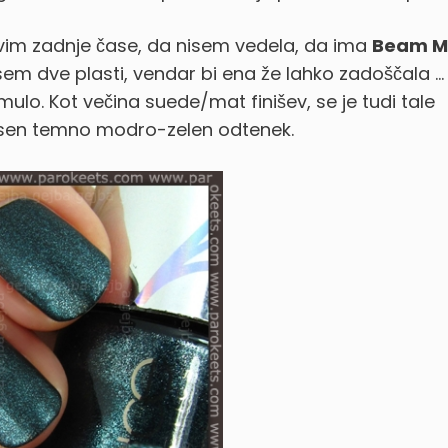
vim zadnje čase, da nisem vedela, da ima
Beam M
sem dve plasti, vendar bi ena že lahko zadoščala …
mulo. Kot večina suede/mat finišev, se je tudi tale
rasen temno modro-zelen odtenek.