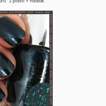
uro.
2 plasti + nadlak.