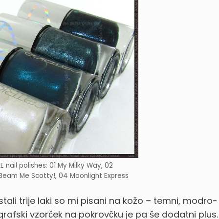
 nail polishes: 01 My Milky Way, 02
 Beam Me Scotty!, 04 Moonlight Express
ali trije laki so mi pisani na kožo – temni, modro-
rafski vzorček na pokrovčku je pa še dodatni plus.