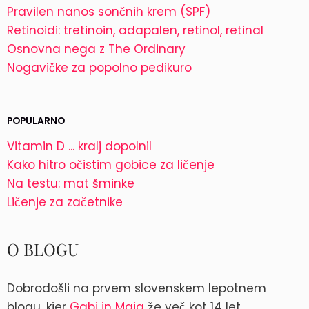
Pravilen nanos sončnih krem (SPF)
Retinoidi: tretinoin, adapalen, retinol, retinal
Osnovna nega z The Ordinary
Nogavičke za popolno pedikuro
POPULARNO
Vitamin D ... kralj dopolnil
Kako hitro očistim gobice za ličenje
Na testu: mat šminke
Ličenje za začetnike
O BLOGU
Dobrodošli na prvem slovenskem lepotnem
blogu, kjer
Gabi in Maja
že več kot 14 let