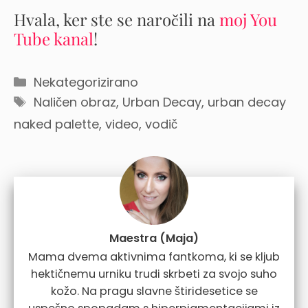
Hvala, ker ste se naročili na
moj You
Tube kanal
!
Categories
Nekategorizirano
Tags
Naličen obraz
,
Urban Decay
,
urban decay
naked palette
,
video
,
vodič
Maestra (Maja)
Mama dvema aktivnima fantkoma, ki se kljub
hektičnemu urniku trudi skrbeti za svojo suho
kožo. Na pragu slavne štiridesetice se