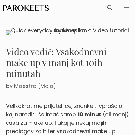
Skip
ME
to
content
Video vodič: Vsakodnevni
make up v manj kot 10ih
minutah
by
Maestra (Maja)
Velikokrat me prijateljice, znanke … vprašajo
kaj narediti, če imaš samo
10 minut
(ali manj)
časa za make up. Tukaj je nekaj mojih
predlogov za hiter vsakodnevni make up: