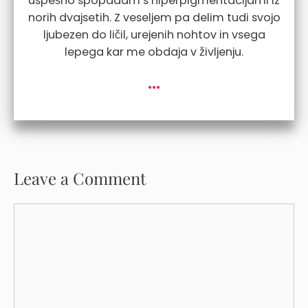
uspešno spopadam s hiperpigmentacijami iz
norih dvajsetih. Z veseljem pa delim tudi svojo
ljubezen do ličil, urejenih nohtov in vsega
lepega kar me obdaja v življenju.
...
Leave a Comment
Comment