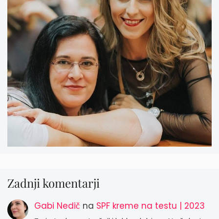
Zadnji komentarji
Gabi Nedič
na
SPF kreme na testu | 2023