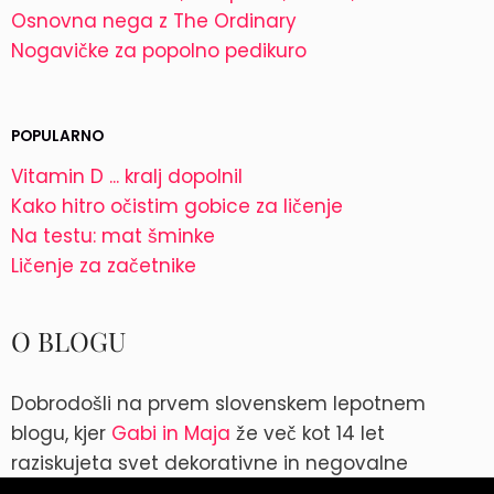
Osnovna nega z The Ordinary
Nogavičke za popolno pedikuro
POPULARNO
Vitamin D ... kralj dopolnil
Kako hitro očistim gobice za ličenje
Na testu: mat šminke
Ličenje za začetnike
O BLOGU
Dobrodošli na prvem slovenskem lepotnem
blogu, kjer
Gabi in Maja
že več kot 14 let
raziskujeta svet dekorativne in negovalne
kozmetike. Kontakt: blog@parokeets.com