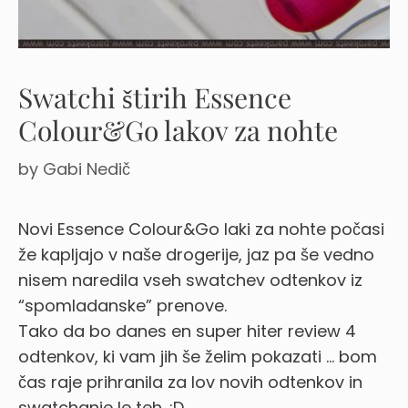
Swatchi štirih Essence
Colour&Go lakov za nohte
by
Gabi Nedič
Novi Essence Colour&Go laki za nohte počasi
že kapljajo v naše drogerije, jaz pa še vedno
nisem naredila vseh swatchev odtenkov iz
“spomladanske” prenove.
Tako da bo danes en super hiter review 4
odtenkov, ki vam jih še želim pokazati … bom
čas raje prihranila za lov novih odtenkov in
swatchanje le teh. :D