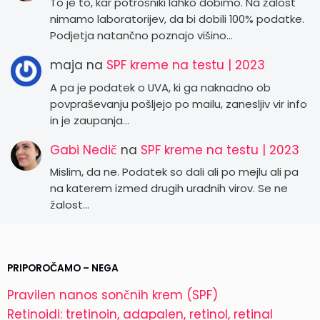
To je to, kar potrošniki lahko dobimo. Na žalost
nimamo laboratorijev, da bi dobili 100% podatke.
Podjetja natančno poznajo višino…
maja
na
SPF kreme na testu | 2023
A pa je podatek o UVA, ki ga naknadno ob
povpraševanju pošljejo po mailu, zanesljiv vir info
in je zaupanja…
Gabi Nedič
na
SPF kreme na testu | 2023
Mislim, da ne. Podatek so dali ali po mejlu ali pa
na katerem izmed drugih uradnih virov. Se ne
žalost…
PRIPOROČAMO – NEGA
Pravilen nanos sončnih krem (SPF)
Retinoidi: tretinoin, adapalen, retinol, retinal