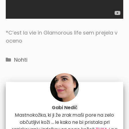
*C’est la vie in Glamorous life sem prejela v
oceno
Categories
Nohti
Gabi Nedič
Mastnokožka, ki ji že zrak maši pore na zelo
občutljivi koži ... le kako ne bi pristala pri