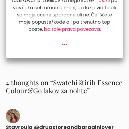
raziskovanju izdelkov za nego kože?
TUKAJ
pa
vas čaka cel roman o meni, da lažje vidite ali
so moje ocene uporabne ali ne. Če iščete
moje popuste/kode ali pa trenutno top
poste,
bo tole prava povezava
.
...
4 thoughts on “Swatchi štirih Essence
Colour&Go lakov za nohte”
Stavroula @drugstoreandbargainlover