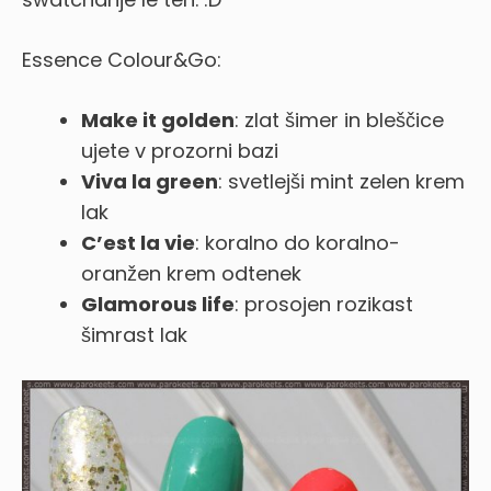
Essence Colour&Go:
Make it golden
: zlat šimer in bleščice
ujete v prozorni bazi
Viva la green
: svetlejši mint zelen krem
lak
C’est la vie
: koralno do koralno-
oranžen krem odtenek
Glamorous life
: prosojen rozikast
šimrast lak