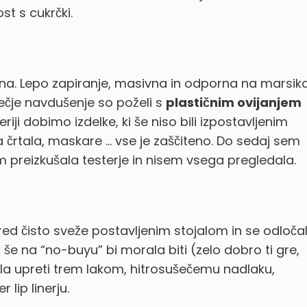
t s cukrčki.
etna. Lepo zapiranje, masivna in odporna na marsika
ečje navdušenje so poželi s
plastičnim ovijanjem
riji dobimo izdelke, ki še niso bili izpostavljenim
črtala, maskare … vse je zaščiteno. Do sedaj sem
 preizkušala testerje in nisem vsega pregledala.
ed čisto sveže postavljenim stojalom in se odloča
pa še na “no-buyu” bi morala biti (zelo dobro ti gre,
a upreti trem lakom, hitrosušečemu nadlaku,
lip linerju.