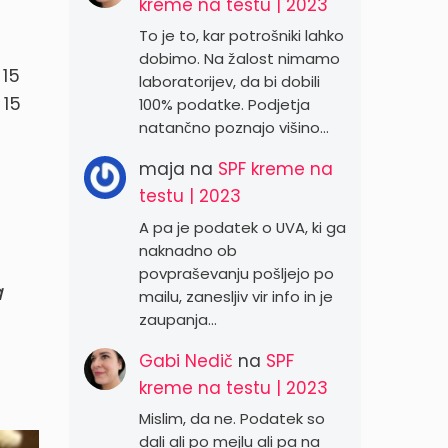
kreme na testu | 2023
To je to, kar potrošniki lahko
dobimo. Na žalost nimamo
 15
laboratorijev, da bi dobili
 15
100% podatke. Podjetja
natančno poznajo višino…
maja
na
SPF kreme na
testu | 2023
A pa je podatek o UVA, ki ga
naknadno ob
povpraševanju pošljejo po
a
mailu, zanesljiv vir info in je
zaupanja…
Gabi Nedič
na
SPF
kreme na testu | 2023
Mislim, da ne. Podatek so
dali ali po mejlu ali pa na