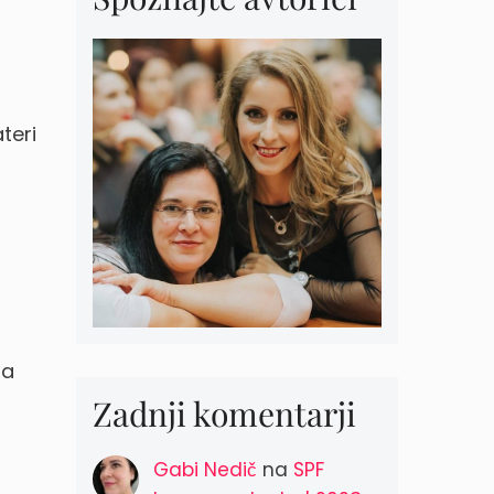
teri
la
Zadnji komentarji
Gabi Nedič
na
SPF