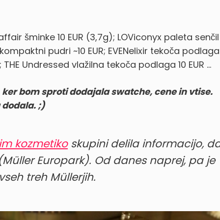
Paffair šminke 10 EUR (3,7g); LOViconyx paleta senčil
 kompaktni pudri ~10 EUR; EVENelixir tekoča podlaga
 THE Undressed vlažilna tekoča podlaga 10 EUR …
, ker bom sproti dodajala swatche, cene in vtise.
 dodala. ;)
im kozmetiko
skupini delila informacijo, d
(Müller Europark). Od danes naprej, pa je
seh treh Müllerjih.