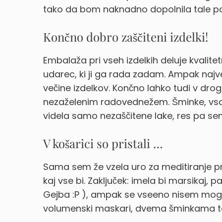
tako da bom naknadno dopolnila tale pos
Končno dobro zaščiteni izdelki!
Embalaža pri vseh izdelkih deluje kvalit
udarec, ki ji ga rada zadam. Ampak najv
večine izdelkov. Končno lahko tudi v droge
nezaželenim radovednežem. Šminke, vsa 
videla samo nezaščitene lake, res pa sem
V košarici so pristali …
Sama sem že vzela uro za meditiranje pr
kaj vse bi. Zaključek: imela bi marsikaj, 
Gejba :P ), ampak se vseeno nisem mogl
volumenski maskari, dvema šminkama ter 