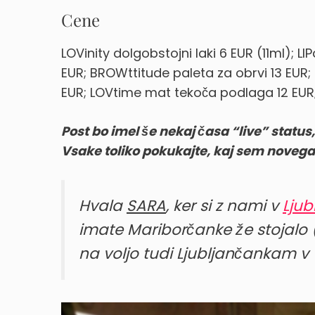
Cene
LOVinity dolgobstojni laki 6 EUR (11ml); LI
EUR; BROWttitude paleta za obrvi 13 EUR;
EUR; LOVtime mat tekoča podlaga 12 EUR;
Post bo imel še nekaj časa “live” status
Vsake toliko pokukajte, kaj sem novega
Hvala
SARA
, ker si z nami v
Ljub
imate Mariborčanke že stojalo 
na voljo tudi Ljubljančankam v v