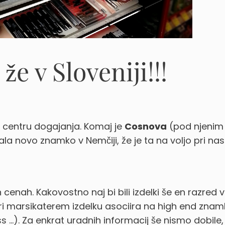
e v Sloveniji!!!
 centru dogajanja. Komaj je
Cosnova
(pod njenim
la novo znamko v Nemčiji, že je ta na voljo pri nas.
 cenah. Kakovostno naj bi bili izdelki še en razred v
i marsikaterem izdelku asociira na high end znam
s …). Za enkrat uradnih informacij še nismo dobile,