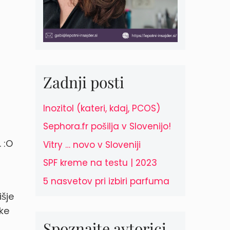
Zadnji posti
Inozitol (kateri, kdaj, PCOS)
Sephora.fr pošilja v Slovenijo!
 :O
Vitry … novo v Sloveniji
SPF kreme na testu | 2023
5 nasvetov pri izbiri parfuma
išje
ke
Spoznajte avtorici