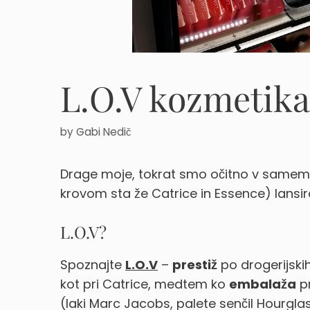
L.O.V kozmetika ž
by
Gabi Nedič
Drage moje, tokrat smo očitno v samem
krovom sta že Catrice in Essence) lansira
L.O.V?
Spoznajte
L.O.V
–
prestiž
po drogerijskih
kot pri Catrice, medtem ko
embalaža
pr
(laki Marc Jacobs, palete senčil Hourglas