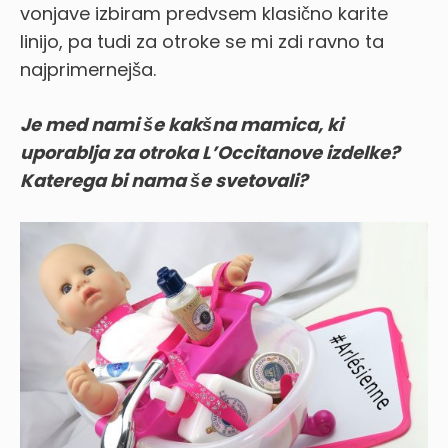
vonjave izbiram predvsem klasično karite
linijo, pa tudi za otroke se mi zdi ravno ta
najprimernejša.
Je med nami še kakšna mamica, ki
uporablja za otroka L’Occitanove izdelke?
Katerega bi nama še svetovali?