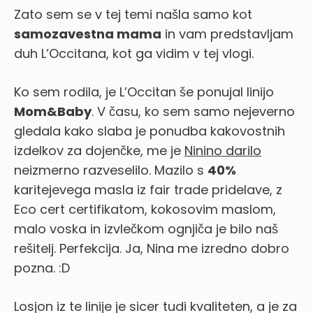
Zato sem se v tej temi našla samo kot
samozavestna mama
in vam predstavljam
duh L’Occitana, kot ga vidim v tej vlogi.
Ko sem rodila, je L’Occitan še ponujal linijo
Mom&Baby
. V času, ko sem samo nejeverno
gledala kako slaba je ponudba kakovostnih
izdelkov za dojenčke, me je
Ninino darilo
neizmerno razveselilo. Mazilo s
40%
karitejevega masla iz fair trade pridelave, z
Eco cert certifikatom, kokosovim maslom,
malo voska in izvlečkom ognjiča je bilo naš
rešitelj. Perfekcija. Ja, Nina me izredno dobro
pozna. :D
Losjon iz te linije je sicer tudi kvaliteten, a je za