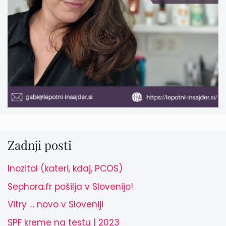
Zadnji posti
Inozitol (kateri, kdaj, PCOS)
Sephora.fr pošilja v Slovenijo!
Vitry … novo v Sloveniji
SPF kreme na testu | 2023