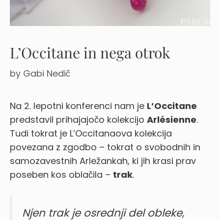
L’Occitane in nega otrok
by
Gabi Nedič
Na 2. lepotni konferenci nam je
L’Occitane
predstavil prihajajočo kolekcijo
Arlésienne
.
Tudi tokrat je L’Occitanaova kolekcija
povezana z zgodbo – tokrat o svobodnih in
samozavestnih Arležankah, ki jih krasi prav
poseben kos oblačila –
trak
.
Njen trak je osrednji del obleke,