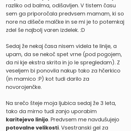
razliko od balma, odišavljen. V tistem času
sem ga priporočala predvsem mamam, ki so
nore na dišeče malčke in se mi je to potemkaj
zdel še najbolj varen izdelek. :D
Sedaj že nekaj časa nisem videla te linije, a
upam, da se nekoč spet vrne (pod pogojem,
da ni kje ekstra skrita in jo le spregledam). Z
veseljem bi ponovila nakup tako za hčerkico
(in mamico :P) kot tudi darilo za
novorojenčke.
Na srečo šteje moja ljubica sedaj že 3 leta,
tako da mirno tudi zanjo uporabim
karitejevo linijo
. Predvsem me navdušujejo
potovalne velikosti
. Vsestranski gel za