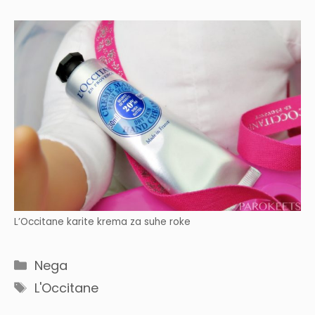
L’Occitane karite krema za suhe roke
Categories
Nega
Tags
L'Occitane