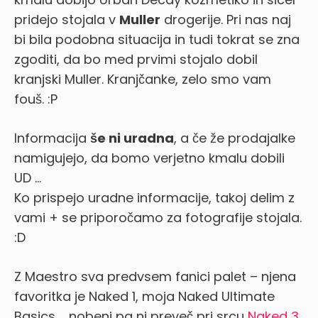
pridejo stojala v
Muller
drogerije. Pri nas naj
bi bila podobna situacija in tudi tokrat se zna
zgoditi, da bo med prvimi stojalo dobil
kranjski Muller. Kranjčanke, zelo smo vam
fouš. :P
Informacija
še ni uradna
, a če že prodajalke
namigujejo, da bomo verjetno kmalu dobili
UD …
Ko prispejo uradne informacije, takoj delim z
vami + se priporočamo za fotografije stojala.
:D
Z Maestro sva predvsem fanici palet – njena
favoritka je Naked 1, moja Naked Ultimate
Basics … nobeni pa ni preveč pri srcu
Naked 3
.