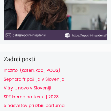
Zadnji posti
Inozitol (kateri, kdaj, PCOS)
Sephora.fr pošilja v Slovenijo!
Vitry … novo v Sloveniji
SPF kreme na testu | 2023
5 nasvetov pri izbiri parfuma