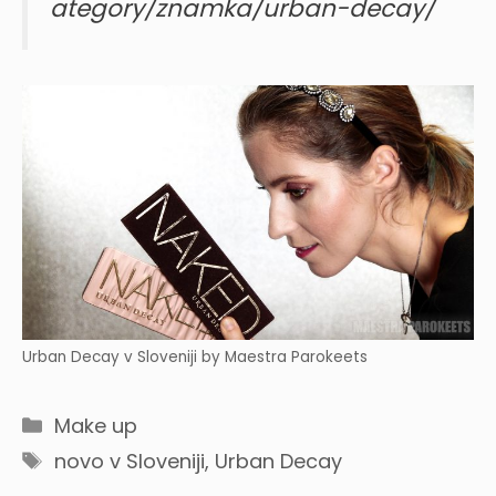
ategory/znamka/urban-decay/
Urban Decay v Sloveniji by Maestra Parokeets
Categories
Make up
Tags
novo v Sloveniji
,
Urban Decay