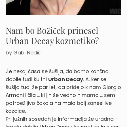
Nam bo Božiček prinesel
Urban Decay kozmetiko?
by
Gabi Nedič
Že nekaj časa se šušlja, da bomo končno
dobile tudi kultni
Urban Decay
. A, ker se
šušlja tudi že par let, da pridejo k nam Giorgio
Armani ličila … ki jih še vedno nimamo … sem
potrpežljivo čakala na malo bolj zanesljive
kazalce.
Pri južnih sosedah je informacija že uradna –
kmalu dobijo Urban Decay kozmetiko in sicer