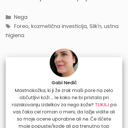
Categories
Nega
Tags
Foreo
,
kozmetična investicija
,
Silk'n
,
ustna
higiena
Gabi Nedič
Mastnokožka, ki ji že zrak maši pore na zelo
občutljivi koži ... le kako ne bi pristala pri
raziskovanju izdelkov za nego kože?
TUKAJ
pa
vas čaka cel roman o meni, da lažje vidite ali
so moje ocene uporabne ali ne. Če iščete
moje popuste/kode ali pa trenutno top