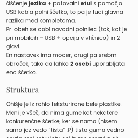
čiščenje
jezika
+ potovalni
etui
s pomočjo
USB kabla polni ščetko, to pa je tudi glavna
razlika med kompletoma.
Pri obeh se dobi navadni polnilec (tak, kot je
pri mobilcih – USB + opcija v vtičnico) in 2
glavi.
En nastavek ima moder, drugi pa srebrn
obroček, tako da lahko
2 osebi
uporabljata
eno ščetko.
Struktura
Ohišje je iz rahlo teksturirane bele plastike.
Meni je všeč, da nima gume kot nekatere
konkurenčne ščetke, ker se nama (nisem
samo jaz vedo “tista” :P) tista guma vedno