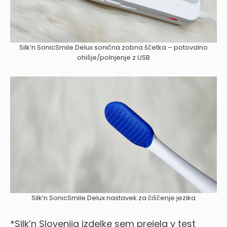
Silk’n SonicSmile Delux sonična zobna ščetka – potovalno
ohišje/polnjenje z USB
Silk’n SonicSmile Delux nastavek za čiščenje jezika
*Silk’n Slovenija izdelke sem prejela v test