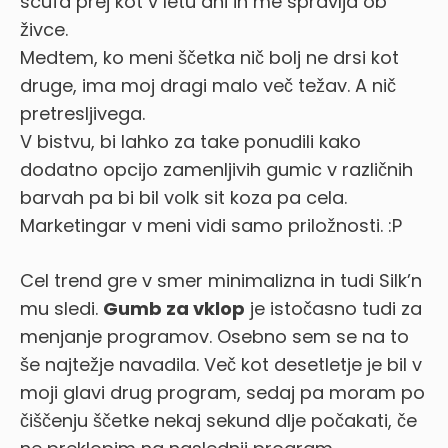
scufa prej kot v letu dni in me spravlja ob
živce.
Medtem, ko meni ščetka nič bolj ne drsi kot
druge, ima moj dragi malo več težav. A nič
pretresljivega.
V bistvu, bi lahko za take ponudili kako
dodatno opcijo zamenljivih gumic v različnih
barvah pa bi bil volk sit koza pa cela.
Marketingar v meni vidi samo priložnosti. :P
Cel trend gre v smer minimalizna in tudi Silk’n
mu sledi.
Gumb za vklop
je istočasno tudi za
menjanje programov. Osebno sem se na to
še najtežje navadila. Več kot desetletje je bil v
moji glavi drug program, sedaj pa moram po
čiščenju ščetke nekaj sekund dlje počakati, če