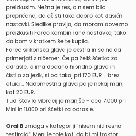
preizkusim. Nežna je res, a nisem bila
prepričana, da očisti tako dobro kot klasični
nastavki. Sledilke pravijo, da moram obvezno
preizkusiti Foreo kombinirane nastavke, tako
da bom v kratkem še te kupila.
Foreo silikonska glava je ekstra in se ne da
primerjati z ničemer. Če pa želiš ščetko za
odrasle, ki ima dodano hibridno glavo in
čistilo za jezik, si pa takoj pri 170 EUR … brez
etuia … Nadomestna glava pa je nekaj manj
kot 20 EUR.
Tudi število vibracij je manjše – cca 7.000 pri
Mini in 11.000 pri ščetki za odrasle.
Oral B
zmaga v kategoriji “nisem niti resno
testirala”. Meni je tole kot, da bi mi traktor