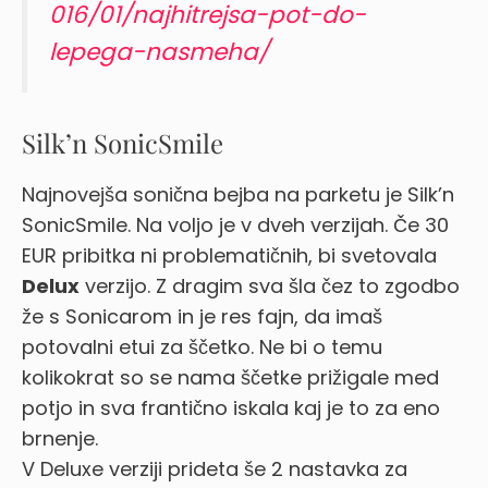
016/01/najhitrejsa-pot-do-
lepega-nasmeha/
Silk’n SonicSmile
Najnovejša sonična bejba na parketu je Silk’n
SonicSmile. Na voljo je v dveh verzijah. Če 30
EUR pribitka ni problematičnih, bi svetovala
Delux
verzijo. Z dragim sva šla čez to zgodbo
že s Sonicarom in je res fajn, da imaš
potovalni etui za ščetko. Ne bi o temu
kolikokrat so se nama ščetke prižigale med
potjo in sva frantično iskala kaj je to za eno
brnenje.
V Deluxe verziji prideta še 2 nastavka za