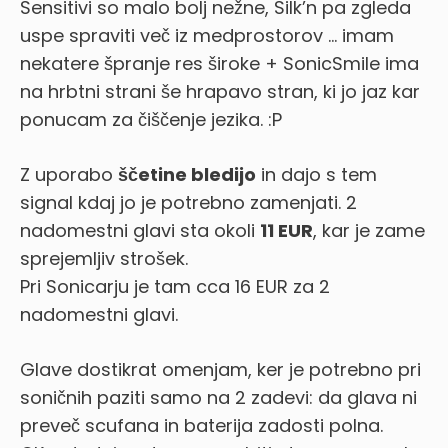
Sensitivi so malo bolj nežne, Silk’n pa zgleda
uspe spraviti več iz medprostorov … imam
nekatere špranje res široke + SonicSmile ima
na hrbtni strani še hrapavo stran, ki jo jaz kar
ponucam za čiščenje jezika. :P
Z uporabo
ščetine bledijo
in dajo s tem
signal kdaj jo je potrebno zamenjati. 2
nadomestni glavi sta okoli
11 EUR
, kar je zame
sprejemljiv strošek.
Pri Sonicarju je tam cca 16 EUR za 2
nadomestni glavi.
Glave dostikrat omenjam, ker je potrebno pri
soničnih paziti samo na 2 zadevi: da glava ni
preveč scufana in baterija zadosti polna.