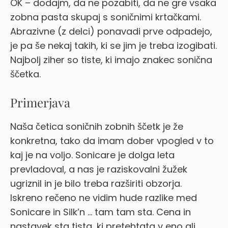
OK – dodajm, da ne pozabiti, da ne gre vsaka
zobna pasta skupaj s soničnimi krtačkami.
Abrazivne (z delci) ponavadi prve odpadejo,
je pa še nekaj takih, ki se jim je treba izogibati.
Najbolj ziher so tiste, ki imajo znakec sonična
ščetka.
Primerjava
Naša četica soničnih zobnih ščetk je že
konkretna, tako da imam dober vpogled v to
kaj je na voljo. Sonicare je dolga leta
prevladoval, a nas je raziskovalni žužek
ugriznil in je bilo treba razširiti obzorja.
Iskreno rečeno ne vidim hude razlike med
Sonicare in Silk’n … tam tam sta. Cena in
nastavek sta tista, ki pretehtata v eno ali