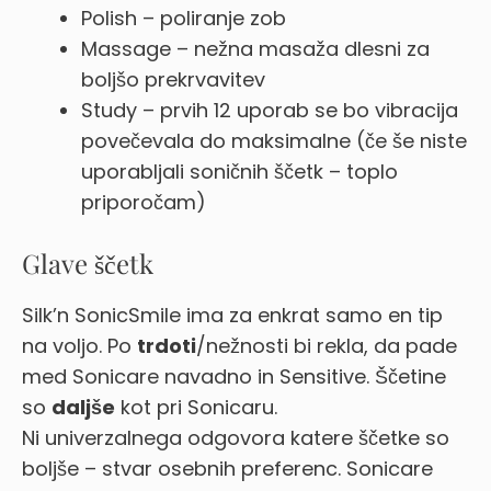
Polish – poliranje zob
Massage – nežna masaža dlesni za
boljšo prekrvavitev
Study – prvih 12 uporab se bo vibracija
povečevala do maksimalne (če še niste
uporabljali soničnih ščetk – toplo
priporočam)
Glave ščetk
Silk’n SonicSmile ima za enkrat samo en tip
na voljo. Po
trdoti
/nežnosti bi rekla, da pade
med Sonicare navadno in Sensitive. Ščetine
so
daljše
kot pri Sonicaru.
Ni univerzalnega odgovora katere ščetke so
boljše – stvar osebnih preferenc. Sonicare