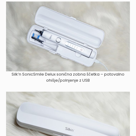
Silk’n SonicSmile Delux sonična zobna ščetka – potovalno
ohišje/polnjenje z USB