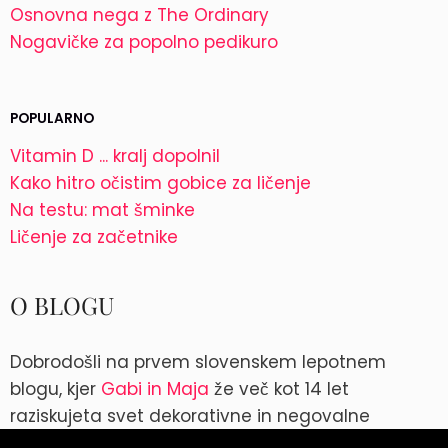
Osnovna nega z The Ordinary
Nogavičke za popolno pedikuro
POPULARNO
Vitamin D ... kralj dopolnil
Kako hitro očistim gobice za ličenje
Na testu: mat šminke
Ličenje za začetnike
O BLOGU
Dobrodošli na prvem slovenskem lepotnem
blogu, kjer
Gabi in Maja
že več kot 14 let
raziskujeta svet dekorativne in negovalne
kozmetike. Kontakt: blog@parokeets.com