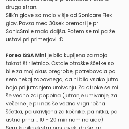
drugo stran.
Silk’n glave so malo višje od Sonicare Flex
glav. Pavza med 30sek premori je pri
SonicSmile malo daljša. Potem se mi pa že
ustavi pri primerjavi. :D
Foreo ISSA Mini
je bila kupljena za mojo
takrat štiriletnico. Ostale otroške ščetke so
bile za moj okus pregrobe, potrebovala pa
sem nekaj zabavnega, da ni bilo vsako jutro
boja pri jutranjem umivanju. Za otroke se mi
še vedno zdi popolna (jutranje umivanje, za
večerne je pri nas še vedno v igri ročna
ščetka, pa ukrivljena za kočnike, pa nitka, pa
ustna prha … 10 – 20 min nam ne uide).
Sem kupila ekstra nastavek, da še jaz