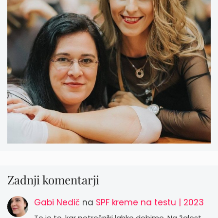
Zadnji komentarji
Gabi Nedič
na
SPF kreme na testu | 2023
To je to, kar potrošniki lahko dobimo. Na žalost