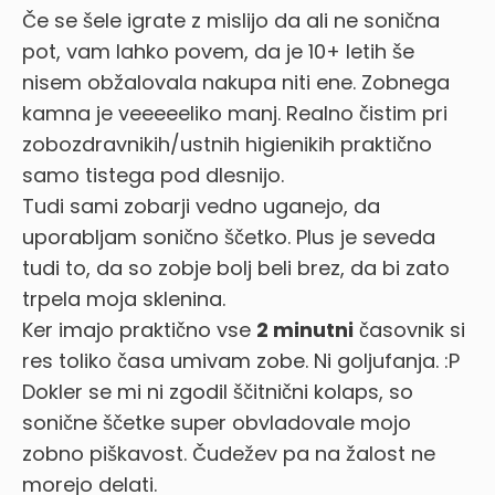
Če se šele igrate z mislijo da ali ne sonična
pot, vam lahko povem, da je 10+ letih še
nisem obžalovala nakupa niti ene. Zobnega
kamna je veeeeeliko manj. Realno čistim pri
zobozdravnikih/ustnih higienikih praktično
samo tistega pod dlesnijo.
Tudi sami zobarji vedno uganejo, da
uporabljam sonično ščetko. Plus je seveda
tudi to, da so zobje bolj beli brez, da bi zato
trpela moja sklenina.
Ker imajo praktično vse
2 minutni
časovnik si
res toliko časa umivam zobe. Ni goljufanja. :P
Dokler se mi ni zgodil ščitnični kolaps, so
sonične ščetke super obvladovale mojo
zobno piškavost. Čudežev pa na žalost ne
morejo delati.