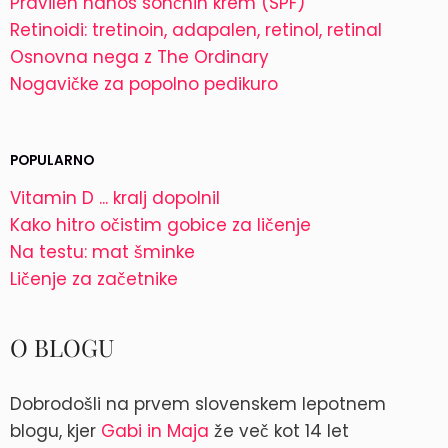
Pravilen nanos sončnih krem (SPF)
Retinoidi: tretinoin, adapalen, retinol, retinal
Osnovna nega z The Ordinary
Nogavičke za popolno pedikuro
POPULARNO
Vitamin D ... kralj dopolnil
Kako hitro očistim gobice za ličenje
Na testu: mat šminke
Ličenje za začetnike
O BLOGU
Dobrodošli na prvem slovenskem lepotnem
blogu, kjer
Gabi in Maja
že več kot 14 let