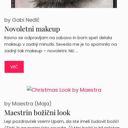
by
Gabi Nedič
Novoletni makeup
Ravno se odpravljam na zabavo in bom spet delala
makeup v zadnji minutki. Seveda me je to spomnilo na
zadnji tak makeup – novoletni. Nič …
VEČ
by
Maestra (Maja)
Maestrin božični look
Lep pozdravček vsem! Upam, da ste imeli čudovit božič!
(Tisti, ki ga praznujete seveda. ;)) Moj božič je bil prijeten,