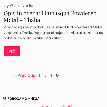
by
Gabi Nedič
Opis in ocena: Illamasqua Powdered
Metal – Thalia
V Illamasquinem paketu se je skrival tudi Powdered Metal
v odtenku Thalia. Poglejmo si najprej embalažo. Izdelek se
nahaja v lični črni škatlici, na kateri …
VEČ
Page
Page
Page
←
Previous
1
…
4
5
PRIPOROČAMO – NEGA