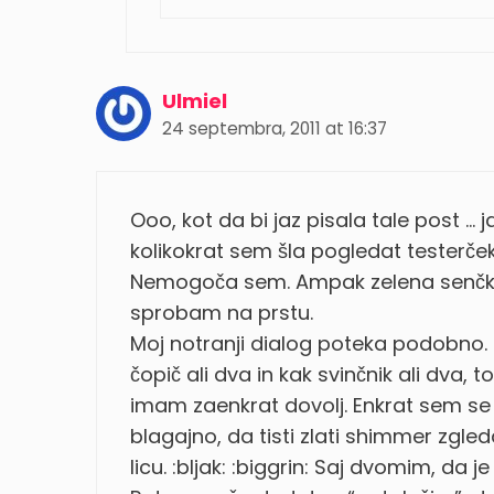
Ulmiel
24 septembra, 2011 at 16:37
Ooo, kot da bi jaz pisala tale post 
kolikokrat sem šla pogledat testerček, 
Nemogoča sem. Ampak zelena senčka j
sprobam na prstu.
Moj notranji dialog poteka podobno
čopič ali dva in kak svinčnik ali dva, t
imam zaenkrat dovolj. Enkrat sem se 
blagajno, da tisti zlati shimmer zgle
licu. :bljak: :biggrin: Saj dvomim, da j