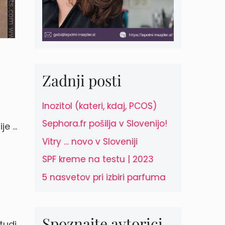
Zadnji posti
Inozitol (kateri, kdaj, PCOS)
Sephora.fr pošilja v Slovenijo!
je …
Vitry … novo v Sloveniji
SPF kreme na testu | 2023
5 nasvetov pri izbiri parfuma
Spoznajte avtorici
tudi