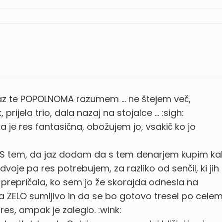
… jaz te POPOLNOMA razumem … ne štejem več,
prijela trio, dala nazaj na stojalce … :sigh:
e res fantasična, obožujem jo, vsakič ko jo
. S tem, da jaz dodam da s tem denarjem kupim ka
odvoje pa res potrebujem, za razliko od senčil, ki jih
prepričala, ko sem jo že skorajda odnesla na
da ZELO sumljivo in da se bo gotovo tresel po cele
e res, ampak je zaleglo. :wink: