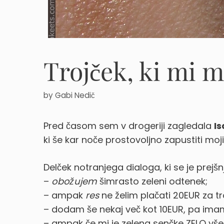
Trojček, ki mi 
by
Gabi Nedič
Pred časom sem v drogeriji zagledala
Is
ki še kar noče prostovoljno zapustiti moji
Delček notranjega dialoga, ki se je prejšnj
–
obožujem
šimrasto zeleni odtenek;
– ampak
res
ne želim plačati 20EUR za tro
– dodam še nekaj več kot 10EUR, pa imam
– ampak če mi je zelena senčke ZELO všeč