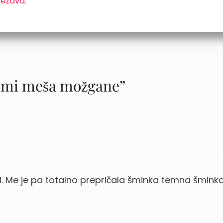
vezava
.
ki mi meša možgane”
l. Me je pa totalno prepričala šminka temna šminka