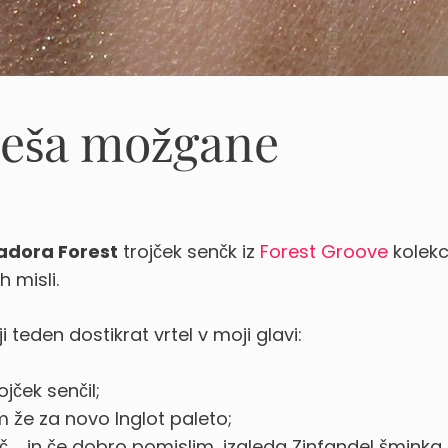
meša možgane
adora Forest
trojček senčk iz
Forest Groove
kolekci
h misli.
i teden dostikrat vrtel v moji glavi:
jček senčil;
 že za novo Inglot paleto;
 … in če dobro pomislim, izgleda Zinfandel šminka 