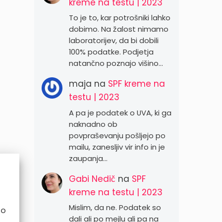
kreme na testu | 2023
To je to, kar potrošniki lahko
dobimo. Na žalost nimamo
laboratorijev, da bi dobili
100% podatke. Podjetja
natančno poznajo višino…
maja
na
SPF kreme na
testu | 2023
A pa je podatek o UVA, ki ga
naknadno ob
povpraševanju pošljejo po
mailu, zanesljiv vir info in je
zaupanja…
Gabi Nedič
na
SPF
kreme na testu | 2023
Mislim, da ne. Podatek so
no
dali ali po mejlu ali pa na