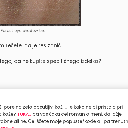
 Forest eye shadow trio
m rečete, da je res zanič.
 tega, da ne kupite specifičnega izdelka?
 pore na zelo občutljivi koži ... le kako ne bi pristala pri
go kože?
TUKAJ
pa vas čaka cel roman o meni, da lažje
rabne ali ne. Če iščete moje popuste/kode ali pa trenut