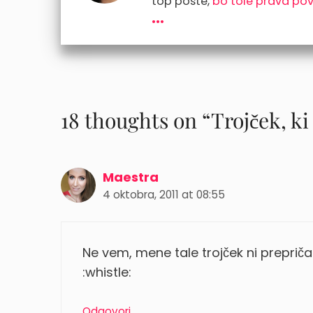
top poste,
bo tole prava po
...
18 thoughts on “Trojček, 
Maestra
4 oktobra, 2011 at 08:55
Ne vem, mene tale trojček ni prepriča
:whistle:
Odgovori