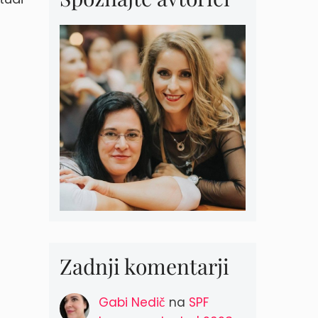
Zadnji komentarji
Gabi Nedič
na
SPF