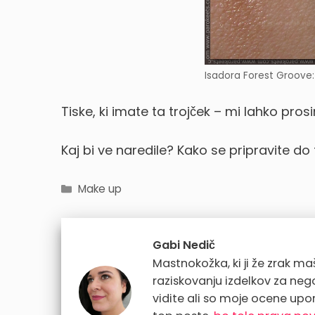
Isadora Forest Groove:
Tiske, ki imate ta trojček – mi lahko prosi
Kaj bi ve naredile? Kako se pripravite do
Categories
Make up
Gabi Nedič
Mastnokožka, ki ji že zrak maši
raziskovanju izdelkov za ne
vidite ali so moje ocene upo