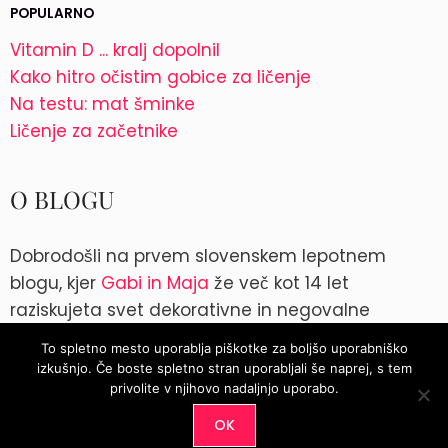
POPULARNO
Vitamin D ... kralj dopolnil
Kako hitro očistim gobice za ličenje
Na testu: mat šminke
Ličenje za začetnike
O BLOGU
Dobrodošli na prvem slovenskem lepotnem
blogu, kjer
Gabi in Maja
že več kot 14 let
raziskujeta svet dekorativne in negovalne
kozmetike. Kontakt: blog@parokeets.com
To spletno mesto uporablja piškotke za boljšo uporabniško
izkušnjo. Če boste spletno stran uporabljali še naprej, s tem
Instagram
Instagram
privolite v njihovo nadaljnjo uporabo.
OK
© 2026
Parokeets.com
|
Pogoji uporabe