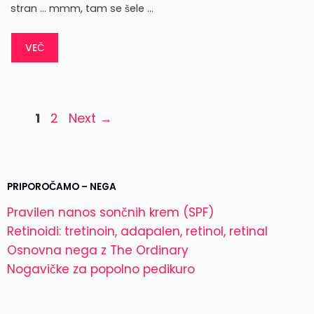
stran … mmm, tam se šele …
VEČ
Page
Page
1
2
Next
→
PRIPOROČAMO – NEGA
Pravilen nanos sončnih krem (SPF)
Retinoidi: tretinoin, adapalen, retinol, retinal
Osnovna nega z The Ordinary
Nogavičke za popolno pedikuro