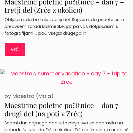
Maestrine poletne počitnice – dan 7 –
tretji del (Zrće z okolico)
Obljubim, da bo tole zadnji del. Saj vem, da pridete sem
predvsem zaradi kozmetike, jaz pa vas dolgočasim s
fotografijami … pač, vsega drugega in …
VEČ
by
Maestra (Maja)
Maestrine poletne počitnice – dan 7 –
drugi del (na poti v Zrće)
Sedmi dan najinega dopustovanja sva se odpravila na
pohodniški izlet do Zrć in okolice. Zrće so krasne, a nedaleč