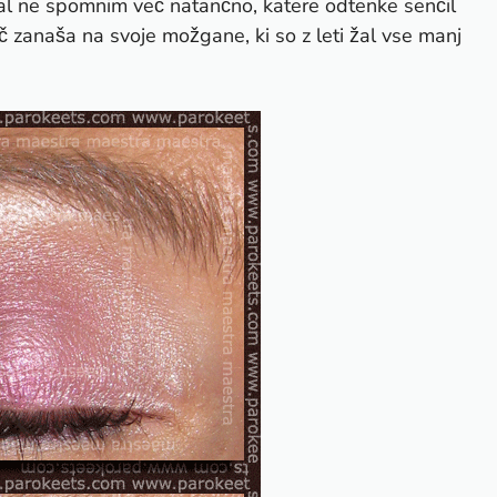
 žal ne spomnim več natančno, katere odtenke senčil
č zanaša na svoje možgane, ki so z leti žal vse manj