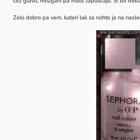
čez glavo, možgani pa malo zapuščajo. Si bo treba 
Zelo dobro pa vem, kateri lak za nohte je na nasledn