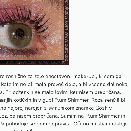
gre resnično za zelo enostaven “make-up”, ki sem ga
s katerim ne bi imela preveč dela, a bi vseeno dal nekaj
. Pri odtenkih se malo lovim, ker nisem prepričana,
anjih kotičkih in v gubi Plum Shimmer. Roza senčili bi
rjetno najprej narejen s svinčnikom znamke Gosh v
o čez, pa nisem prepričana. Sumim na Plum Shimmer in
prihodnje se bom popravila. Očitno mi stvari rastejo