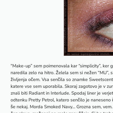
“Make-up” sem poimenovala kar “simplicity”, ker 
naredila zelo na hitro. Želela sem si nežen “MU”, 
življenja očem. Vsa senčila so znamke Sweetscents
katere vse sem uporabila. Skoraj zagotovo je v zun
znali biti Radiant in Interlude. Spodaj liner je ve
odtenku Pretty Petrol, katero senčilo je nanesen
še nekaj. Morda Smoked Navy… Grozna sem, vem. V 