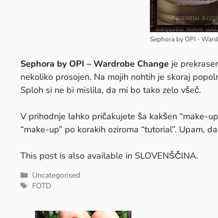
Sephora by OPI - War
Sephora by OPI – Wardrobe Change
je prekrasen
nekoliko prosojen. Na mojih nohtih je skoraj popo
Sploh si ne bi mislila, da mi bo tako zelo všeč.
V prihodnje lahko pričakujete ša kakšen “make-up”
“make-up” po korakih oziroma “tutorial”. Upam, 
This post is also available in
SLOVENŠČINA
.
Categories
Uncategorised
Tags
FOTD