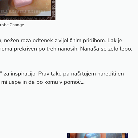
drobe Change
, nežen roza odtenek z vijoličnim pridihom. Lak je
lnoma prekriven po treh nanosih. Nanaša se zelo lepo.
 za inspiracijo.
Prav tako pa načrtujem narediti en
da mi uspe in da bo komu v pomoč…