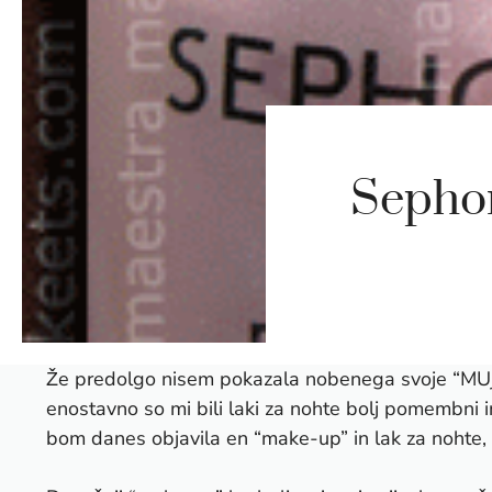
Sepho
Že predolgo nisem pokazala nobenega svoje “MUjota
enostavno so mi bili laki za nohte bolj pomembni in
bom danes objavila en “make-up” in lak za nohte,