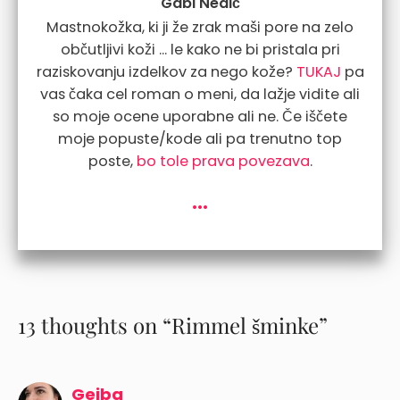
Gabi Nedič
Mastnokožka, ki ji že zrak maši pore na zelo
občutljivi koži ... le kako ne bi pristala pri
raziskovanju izdelkov za nego kože?
TUKAJ
pa
vas čaka cel roman o meni, da lažje vidite ali
so moje ocene uporabne ali ne. Če iščete
moje popuste/kode ali pa trenutno top
poste,
bo tole prava povezava
.
...
13 thoughts on “Rimmel šminke”
Gejba