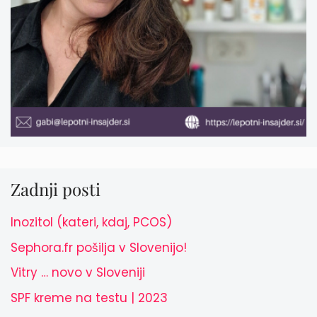
Zadnji posti
Inozitol (kateri, kdaj, PCOS)
Sephora.fr pošilja v Slovenijo!
Vitry … novo v Sloveniji
SPF kreme na testu | 2023