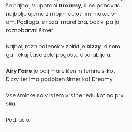
še najbolj v uporabi
Dreamy
, ki se ponavadi
najbolje ujema z mojim celotnim makeup-
om. Podlaga je roza-marelična, poživi pa jo
raznobarvni šimer.
Najbolj roza odtenek v zbirki je
Dizzy
, ki sem
ga nekaj časa zelo pogosto uporabljala.
Airy Faire
je bolj mareličen in temnejši kot
Dizzy ter ima podoben šimer kot Dreamy.
Vse šminke so v istem vrstne redu kot na prvi
sliki.
Pod lučjo: