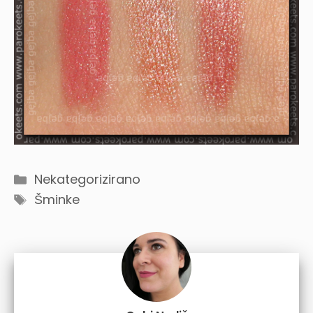
Categories
Nekategorizirano
Tags
Šminke