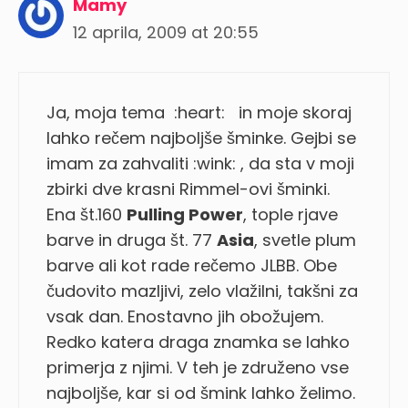
Mamy
12 aprila, 2009 at 20:55
Ja, moja tema :heart: in moje skoraj
lahko rečem najboljše šminke. Gejbi se
imam za zahvaliti :wink: , da sta v moji
zbirki dve krasni Rimmel-ovi šminki.
Ena št.160
Pulling Power
, tople rjave
barve in druga št. 77
Asia
, svetle plum
barve ali kot rade rečemo JLBB. Obe
čudovito mazljivi, zelo vlažilni, takšni za
vsak dan. Enostavno jih obožujem.
Redko katera draga znamka se lahko
primerja z njimi. V teh je združeno vse
najboljše, kar si od šmink lahko želimo.