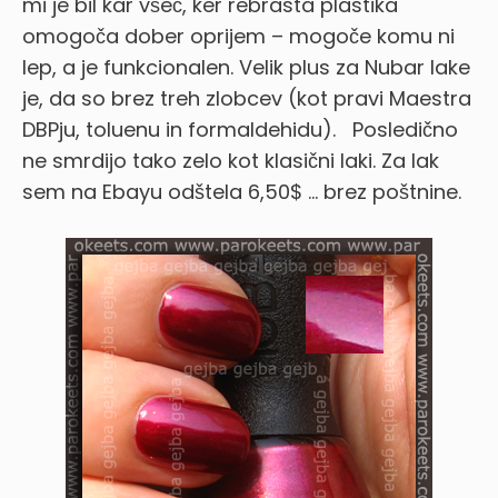
mi je bil kar všeč, ker rebrasta plastika
omogoča dober oprijem – mogoče komu ni
lep, a je funkcionalen. Velik plus za Nubar lake
je, da so brez treh zlobcev (kot pravi Maestra
DBPju, toluenu in formaldehidu).
Posledično
ne smrdijo tako zelo kot klasični laki. Za lak
sem na Ebayu odštela 6,50$ … brez poštnine.