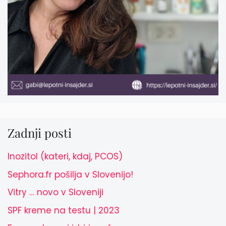
Zadnji posti
Inozitol (kateri, kdaj, PCOS)
Sephora.fr pošilja v Slovenijo!
Vitry … novo v Sloveniji
SPF kreme na testu | 2023