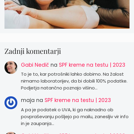
Zadnji komentarji
Gabi Nedič
na
SPF kreme na testu | 2023
To je to, kar potrošniki lahko dobimo. Na žalost
nimamo laboratorijev, da bi dobili 100% podatke.
Podjetja natančno poznajo višino…
maja
na
SPF kreme na testu | 2023
A pa je podatek o UVA, ki ga naknadno ob
povpraševanju pošljejo po mailu, zanesljiv vir info
in je zaupanja…