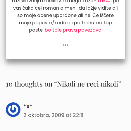
raziskovanju izdelkov za nego kože?
TUKAJ
pa
vas čaka cel roman o meni, da lažje vidite ali
so moje ocene uporabne ali ne. Če iščete
moje popuste/kode ali pa trenutno top
poste,
bo tole prava povezava
.
...
10 thoughts on “Nikoli ne reci nikoli”
*S*
2 oktobra, 2009 at 22:11