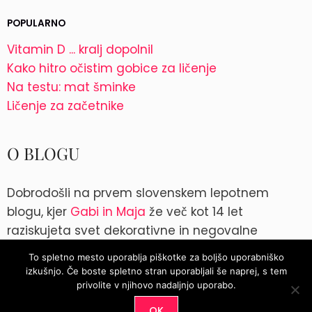
POPULARNO
Vitamin D ... kralj dopolnil
Kako hitro očistim gobice za ličenje
Na testu: mat šminke
Ličenje za začetnike
O BLOGU
Dobrodošli na prvem slovenskem lepotnem
blogu, kjer
Gabi in Maja
že več kot 14 let
raziskujeta svet dekorativne in negovalne
kozmetike. Kontakt: blog@parokeets.com
To spletno mesto uporablja piškotke za boljšo uporabniško
izkušnjo. Če boste spletno stran uporabljali še naprej, s tem
Instagram
Instagram
privolite v njihovo nadaljnjo uporabo.
OK