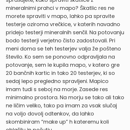
mineralnimi prahci v mapo? Škatlic res ne
morete spraviti v mapo, lahko pa spravite
testerje oziroma vrečkice, v katerih navadno
pridejo testerji mineralnih senčil. Na potovanju
bodo testerji verjetno čisto zadostovali. Pri
meni doma se teh testerjev valja že pošteno
število. Ko sem se ponovno odpravljala na
potovanje, sem le kupila mapo, v katero gre
20 bančnih kartic in tako 20 testerjev, ki so
sedaj lepo pregledno spravljeni. Mapico
imam tudi s seboj na morje. Zasede res
minimalno prostora. Na morju se tako ali tako
ne ličim veliko, tako pa imam za vsak slučaj
na voljo dovolj odtenkov, da lahko
skombiniram “make up” h kateremu koli
oblačilu in počutju.