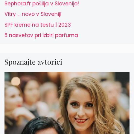
Sephora.fr pošilja v Slovenijo!
Vitry … novo v Sloveniji
SPF kreme na testu | 2023
5 nasvetov pri izbiri parfuma
Spoznajte avtorici