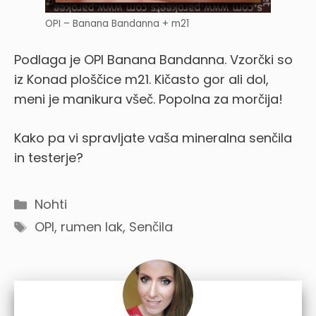
OPI – Banana Bandanna + m21
Podlaga je OPI Banana Bandanna. Vzorčki so
iz Konad ploščice m21. Kičasto gor ali dol,
meni je manikura všeč.
Popolna za morčija!
Kako pa vi spravljate vaša mineralna senčila
in testerje?
Categories
Nohti
Tags
OPI
,
rumen lak
,
Senčila