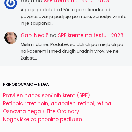
maja
na
SPF kreme na testu | 2023
A pa je podatek o UVA, ki ga naknadno ob
povpraševanju pošljejo po mailu, zanesljiv vir info
in je zaupanja…
Gabi Nedič
na
SPF kreme na testu | 2023
Mislim, da ne. Podatek so dali ali po mejlu ali pa
na katerem izmed drugih uradnih virov. Se ne
žalost…
PRIPOROČAMO – NEGA
Pravilen nanos sončnih krem (SPF)
Retinoidi: tretinoin, adapalen, retinol, retinal
Osnovna nega z The Ordinary
Nogavičke za popolno pedikuro