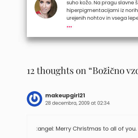
suho kožo. Na pragu slavne 
hiperpigmentacijami iz norih d
urejenih nohtov in vsega lepe
...
12 thoughts on “Božično vz
makeupgirl21
28 decembra, 2009 at 02:34
:angel: Merry Christmas to all of you.