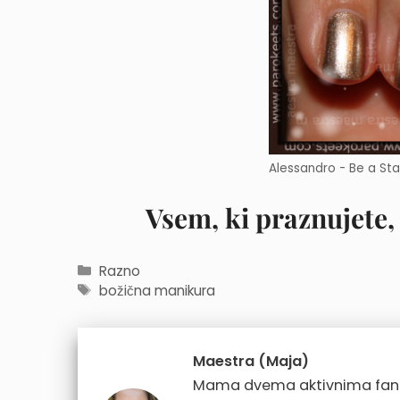
Alessandro - Be a Sta
Vsem, ki praznujete,
Categories
Razno
Tags
božična manikura
Maestra (Maja)
Mama dvema aktivnima fantkom