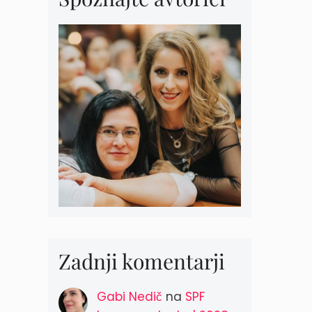
Zadnji komentarji
Gabi Nedič
na
SPF