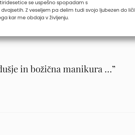
štiridesetice se uspešno spopadam s
vajsetih. Z veseljem pa delim tudi svojo ljubezen do ličil
ga kar me obdaja v življenju.
dušje in božična manikura …”