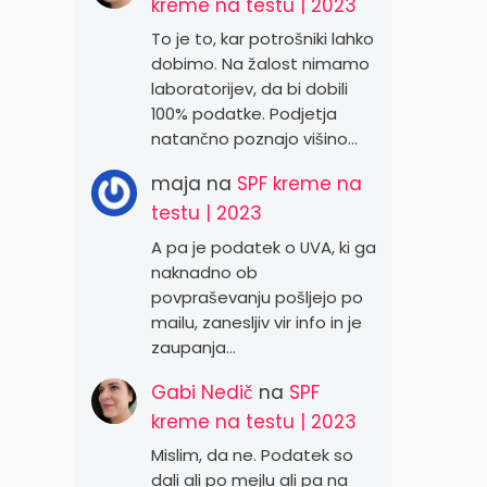
kreme na testu | 2023
To je to, kar potrošniki lahko
dobimo. Na žalost nimamo
laboratorijev, da bi dobili
100% podatke. Podjetja
natančno poznajo višino…
maja
na
SPF kreme na
testu | 2023
A pa je podatek o UVA, ki ga
naknadno ob
povpraševanju pošljejo po
mailu, zanesljiv vir info in je
zaupanja…
Gabi Nedič
na
SPF
kreme na testu | 2023
Mislim, da ne. Podatek so
dali ali po mejlu ali pa na