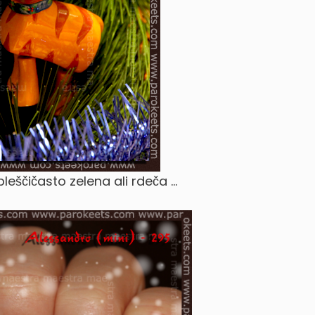
leščičasto zelena ali rdeča …