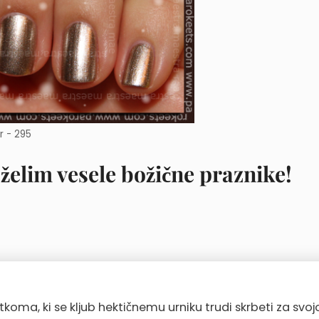
r - 295
 želim vesele božične praznike!
a, ki se kljub hektičnemu urniku trudi skrbeti za svoj