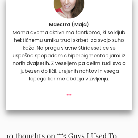
Maestra (Maja)
Mama dvema aktivnima fantkoma, ki se kljub
hektičnemu urniku trudi skrbeti za svojo suho
kožo. Na pragu slavne štiridesetice se
uspešno spopadam s hiperpigmentacijami iz
norih dvajsetih. Z veseljem pa delim tudi svojo
ljubezen do ličil, urejenih nohtov in vsega
lepega kar me obdaja v življenju.
...
10 thoughts on ““5 Guys I Used To