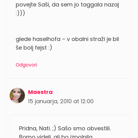
povejte Saši, da sem jo taggala nazaj
:)))
glede haselhofa – v obalni straži je bil
še bolj fejst :)
Odgovori
Maestra
15 januarja, 2010 at 12:00
Pridna, Nati. ;) Sašo smo obvestili.
Bomo videli, ali bo izpolnila