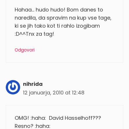
Hahaa… hudo hudo! Bom danes to
naredila, da spravim na kup vse tage,
ki se jih tako kot ti rahlo izogibam
:D^^Tnx za tag!
Odgovori
nihrida
12 januarja, 2010 at 12:48
OMG! :haha: David Hasselhoff???
Resno? :haha: