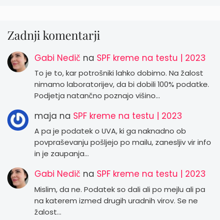
Zadnji komentarji
Gabi Nedič
na
SPF kreme na testu | 2023
To je to, kar potrošniki lahko dobimo. Na žalost
nimamo laboratorijev, da bi dobili 100% podatke.
Podjetja natančno poznajo višino…
maja
na
SPF kreme na testu | 2023
A pa je podatek o UVA, ki ga naknadno ob
povpraševanju pošljejo po mailu, zanesljiv vir info
in je zaupanja…
Gabi Nedič
na
SPF kreme na testu | 2023
Mislim, da ne. Podatek so dali ali po mejlu ali pa
na katerem izmed drugih uradnih virov. Se ne
žalost…