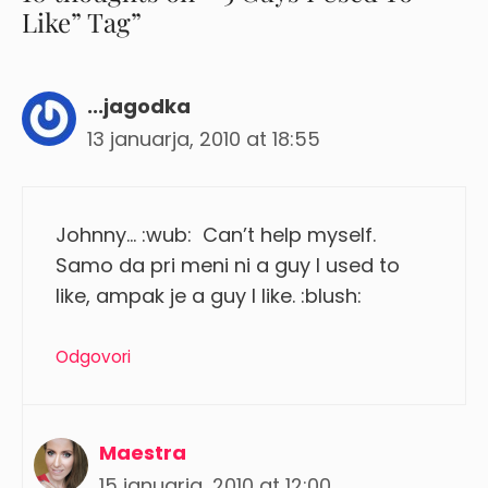
Like” Tag”
...jagodka
13 januarja, 2010 at 18:55
Johnny… :wub: Can’t help myself.
Samo da pri meni ni a guy I used to
like, ampak je a guy I like. :blush:
Odgovori
Maestra
15 januarja, 2010 at 12:00