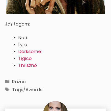
Jaz tagam:
Nati
Lyro
Darksome
Tigico
Thriszho
Categories
Razno
Tags
Tags/Awards