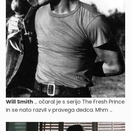
Will Smith
… očaral je s serijo The Fresh Prince
in se nato razvil v pravega dedca. Mhm …