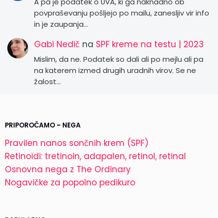
A pa je podatek o UVA, ki ga naknadno ob
povpraševanju pošljejo po mailu, zanesljiv vir info
in je zaupanja…
Gabi Nedič
na
SPF kreme na testu | 2023
Mislim, da ne. Podatek so dali ali po mejlu ali pa
na katerem izmed drugih uradnih virov. Se ne
žalost…
PRIPOROČAMO – NEGA
Pravilen nanos sončnih krem (SPF)
Retinoidi: tretinoin, adapalen, retinol, retinal
Osnovna nega z The Ordinary
Nogavičke za popolno pedikuro