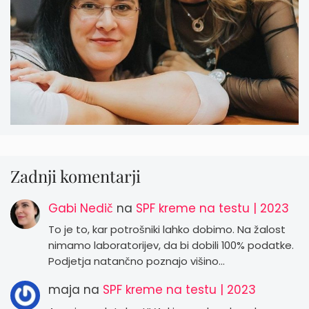
Zadnji komentarji
Gabi Nedič
na
SPF kreme na testu | 2023
To je to, kar potrošniki lahko dobimo. Na žalost
nimamo laboratorijev, da bi dobili 100% podatke.
Podjetja natančno poznajo višino…
maja
na
SPF kreme na testu | 2023