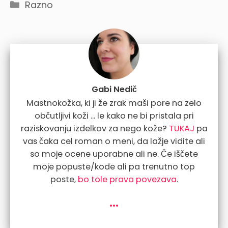
Categories
Razno
Gabi Nedič
Mastnokožka, ki ji že zrak maši pore na zelo
občutljivi koži ... le kako ne bi pristala pri
raziskovanju izdelkov za nego kože?
TUKAJ
pa
vas čaka cel roman o meni, da lažje vidite ali
so moje ocene uporabne ali ne. Če iščete
moje popuste/kode ali pa trenutno top
poste,
bo tole prava povezava
.
...