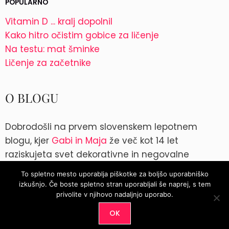
POPULARNO
Vitamin D ... kralj dopolnil
Kako hitro očistim gobice za ličenje
Na testu: mat šminke
Ličenje za začetnike
O BLOGU
Dobrodošli na prvem slovenskem lepotnem
blogu, kjer
Gabi in Maja
že več kot 14 let
raziskujeta svet dekorativne in negovalne
kozmetike. Kontakt: blog@parokeets.com
To spletno mesto uporablja piškotke za boljšo uporabniško
izkušnjo. Če boste spletno stran uporabljali še naprej, s tem
Instagram
Instagram
privolite v njihovo nadaljnjo uporabo.
OK
© 2026
Parokeets.com
|
Pogoji uporabe