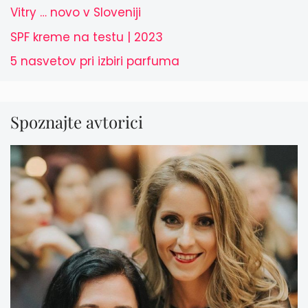
Vitry … novo v Sloveniji
SPF kreme na testu | 2023
5 nasvetov pri izbiri parfuma
Spoznajte avtorici