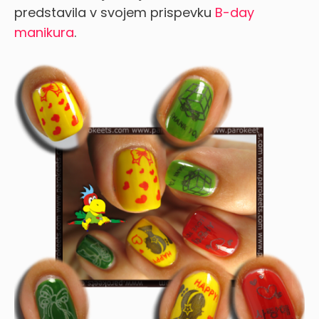
predstavila v svojem prispevku
B-day
manikura
.