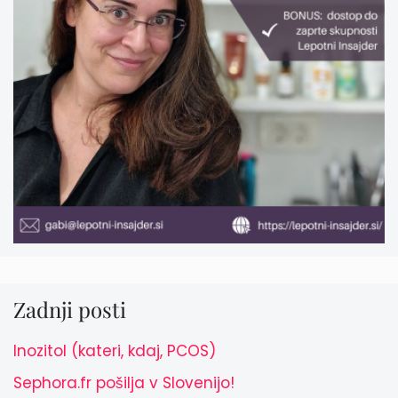
Zadnji posti
Inozitol (kateri, kdaj, PCOS)
Sephora.fr pošilja v Slovenijo!