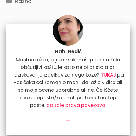
Categories
Razno
Gabi Nedič
Mastnokožka, ki ji že zrak maši pore na zelo
občutljivi koži ... le kako ne bi pristala pri
raziskovanju izdelkov za nego kože?
TUKAJ
pa
vas čaka cel roman o meni, da lažje vidite ali
so moje ocene uporabne ali ne. Če iščete
moje popuste/kode ali pa trenutno top
poste,
bo tole prava povezava
.
...