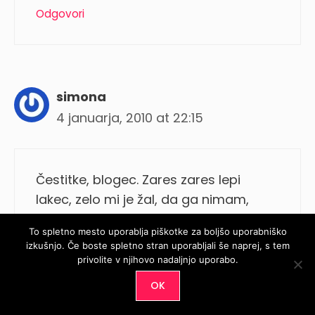
Odgovori
simona
4 januarja, 2010 at 22:15
Čestitke, blogec. Zares zares lepi
lakec, zelo mi je žal, da ga nimam,
mene je obsedenost z Essence LE
To spletno mesto uporablja piškotke za boljšo uporabniško
zgrabila komaj pri naslednji LE (50
izkušnjo. Če boste spletno stran uporabljali še naprej, s tem
reloaded), ker sem komaj v tistem
privolite v njihovo nadaljnjo uporabo.
času odkrila Parokeets, mi ja žal, da ga
OK
nisem še prej.