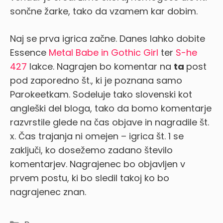
sončne žarke, tako da vzamem kar dobim.
Naj se prva igrica začne. Danes lahko dobite
Essence
Metal Babe in Gothic Girl
ter
S-he
427
lakce. Nagrajen bo komentar na
ta
post
pod zaporedno št., ki je poznana samo
Parokeetkam. Sodeluje tako slovenski kot
angleški del bloga, tako da bomo komentarje
razvrstile glede na čas objave in nagradile št.
x. Čas trajanja ni omejen – igrica št. 1 se
zaključi, ko dosežemo zadano število
komentarjev. Nagrajenec bo objavljen v
prvem postu, ki bo sledil takoj ko bo
nagrajenec znan.