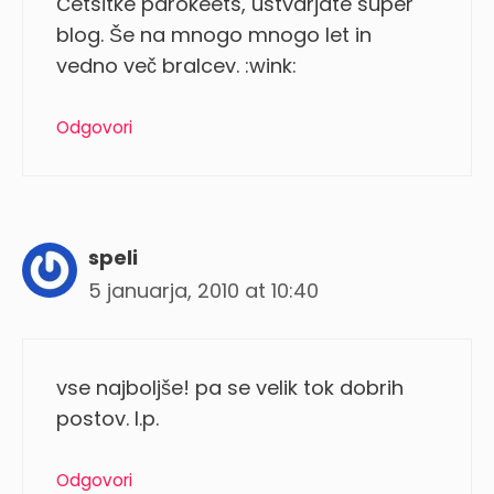
Četsitke parokeets, ustvarjate super
blog. Še na mnogo mnogo let in
vedno več bralcev. :wink:
Odgovori
speli
5 januarja, 2010 at 10:40
vse najboljše! pa se velik tok dobrih
postov. l.p.
Odgovori