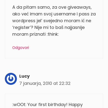
A da pitam samo, za ove giveaways,
ako već imam svoj username i pass za
wordpress jel’ svejedno moram ić ne
‘register’? Nije mi to baš najjasnije
moram priznati :think:
Odgovori
Lucy
7 januarja, 2010 at 22:32
:wOOt: Your first birthday! Happy