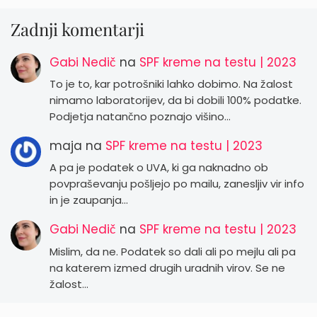
Zadnji komentarji
Gabi Nedič
na
SPF kreme na testu | 2023
To je to, kar potrošniki lahko dobimo. Na žalost
nimamo laboratorijev, da bi dobili 100% podatke.
Podjetja natančno poznajo višino…
maja
na
SPF kreme na testu | 2023
A pa je podatek o UVA, ki ga naknadno ob
povpraševanju pošljejo po mailu, zanesljiv vir info
in je zaupanja…
Gabi Nedič
na
SPF kreme na testu | 2023
Mislim, da ne. Podatek so dali ali po mejlu ali pa
na katerem izmed drugih uradnih virov. Se ne
žalost…