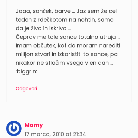
Jaaa, sonček, barve … Jaz sem že cel
teden z rdečkotom na nohtih, samo
da je živo in iskrivo …
Čeprav me tole sonce totalno utruja …
imam občutek, kot da moram narediti
milijon stvari in izkoristiti to sonce, pa
nikakor ne stlačim vsega v en dan …
:biggrin:
Odgovori
Mamy
17 marca, 2010 at 21:34