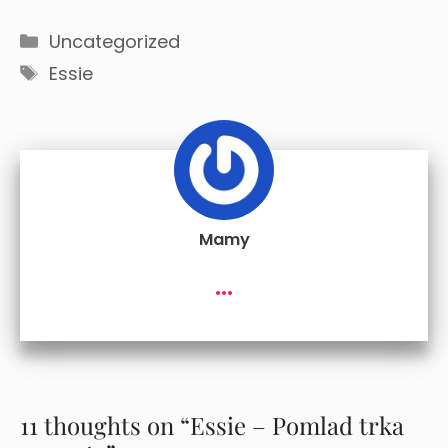
Categories
Uncategorized
Tags
Essie
Mamy
...
11 thoughts on “Essie – Pomlad trka