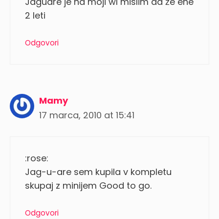
Jaguare je na moji wl mislim da že ene
2 leti
Odgovori
Mamy
17 marca, 2010 at 15:41
:rose:
Jag-u-are sem kupila v kompletu
skupaj z minijem Good to go.
Odgovori