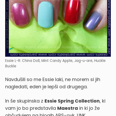
Essie L-R: China Doll, Mint Candy Apple, Jag-u-are, Huckle
Buckle
Navdušili so me Essie laki, ne morem si jih
nagledati, eden je lepši od drugega.
In še skupinska z
Essie Spring Collection
, ki
vam jo bo predstavila
Maestra
in ki jo že
občudujem na blogih ARS-ovk, LINK.