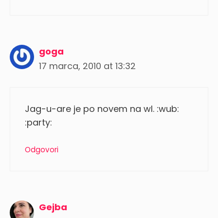
goga
17 marca, 2010 at 13:32
Jag-u-are je po novem na wl. :wub:
:party:
Odgovori
Gejba