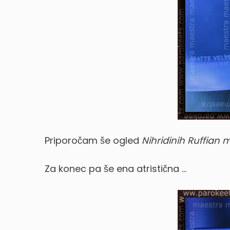
Priporočam še ogled
Nihridinih Ruffian 
Za konec pa še ena atristična …