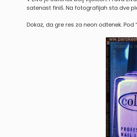
satenast finiš. Na fotografijah sta dve pla
Dokaz, da gre res za neon odtenek. Pod “b