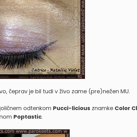
 živo, čeprav je bil tudi v živo zame (pre)nežen MU.
ijoličnem odtenkom
Pucci-licious
znamke
Color C
menom
Poptastic
.