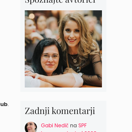
lub
.
Zadnji komentarji
Gabi Nedič
na
SPF