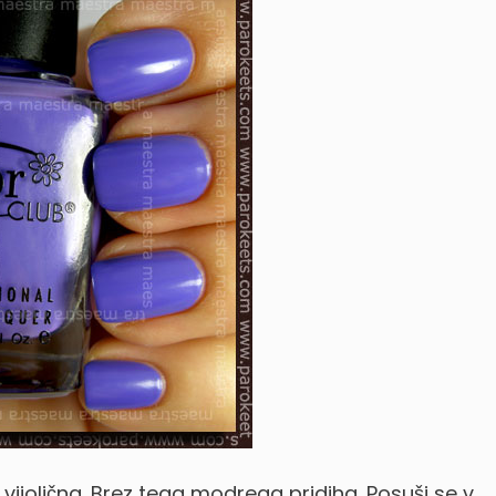
a vijolična. Brez tega modrega pridiha. Posuši se v