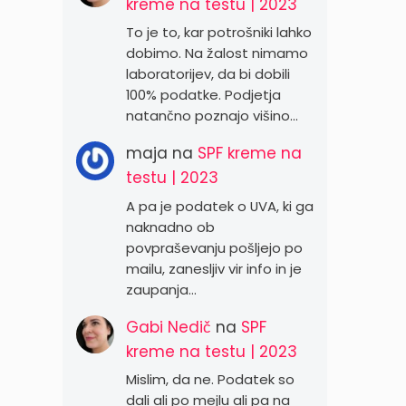
kreme na testu | 2023
To je to, kar potrošniki lahko
dobimo. Na žalost nimamo
laboratorijev, da bi dobili
100% podatke. Podjetja
natančno poznajo višino…
maja
na
SPF kreme na
testu | 2023
A pa je podatek o UVA, ki ga
naknadno ob
povpraševanju pošljejo po
mailu, zanesljiv vir info in je
zaupanja…
Gabi Nedič
na
SPF
kreme na testu | 2023
Mislim, da ne. Podatek so
dali ali po mejlu ali pa na