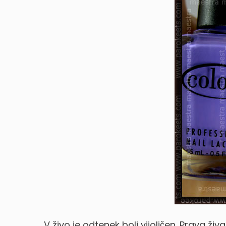
V živo je odtenek bolj vijoličen. Prava živ