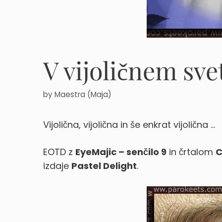
V vijoličnem sv
by
Maestra (Maja)
Vijolična, vijolična in še enkrat vijolična …
EOTD z
EyeMajic – senčilo 9
in črtalom
C
izdaje
Pastel Delight
.