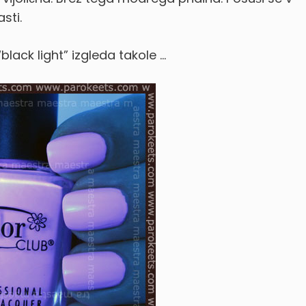
sti.
lack light” izgleda takole …