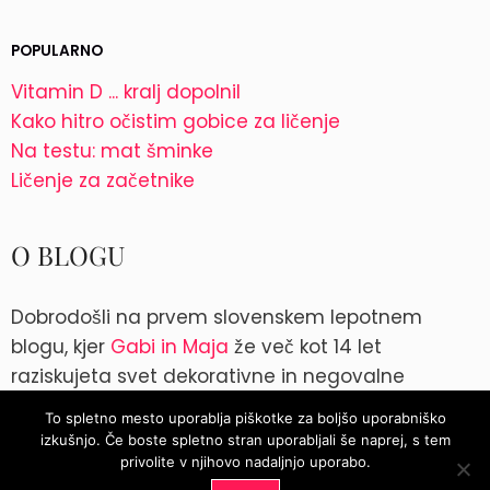
POPULARNO
Vitamin D ... kralj dopolnil
Kako hitro očistim gobice za ličenje
Na testu: mat šminke
Ličenje za začetnike
O BLOGU
Dobrodošli na prvem slovenskem lepotnem
blogu, kjer
Gabi in Maja
že več kot 14 let
raziskujeta svet dekorativne in negovalne
kozmetike. Kontakt: blog@parokeets.com
To spletno mesto uporablja piškotke za boljšo uporabniško
izkušnjo. Če boste spletno stran uporabljali še naprej, s tem
Instagram
Instagram
privolite v njihovo nadaljnjo uporabo.