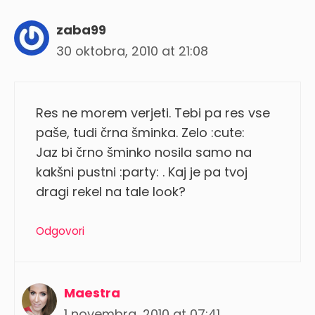
zaba99
30 oktobra, 2010 at 21:08
Res ne morem verjeti. Tebi pa res vse
paše, tudi črna šminka. Zelo :cute:
Jaz bi črno šminko nosila samo na
kakšni pustni :party: . Kaj je pa tvoj
dragi rekel na tale look?
Odgovori
Maestra
1 novembra, 2010 at 07:41