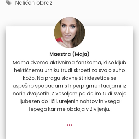
Tags
Naličen obraz
Maestra (Maja)
Mama dvema aktivnima fantkoma, ki se kljub
hektičnemu urniku trudi skrbeti za svojo suho
kožo. Na pragu slavne štiridesetice se
uspešno spopadam s hiperpigmentacijami iz
norih dvajsetih. Z veseljem pa delim tudi svojo
ljubezen do ličil, urejenih nohtov in vsega
lepega kar me obdaja v življenju.
...