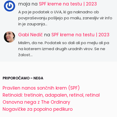
maja
na
SPF kreme na testu | 2023
A pa je podatek o UVA, ki ga naknadno ob
povpraševanju pošljejo po mailu, zanesljiv vir info
in je zaupanja…
Gabi Nedič
na
SPF kreme na testu | 2023
Mislim, da ne. Podatek so dali ali po mejlu ali pa
na katerem izmed drugih uradnih virov. Se ne
žalost…
PRIPOROČAMO – NEGA
Pravilen nanos sončnih krem (SPF)
Retinoidi: tretinoin, adapalen, retinol, retinal
Osnovna nega z The Ordinary
Nogavičke za popolno pedikuro